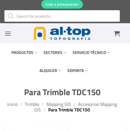
Saltar
Lista a presupuestar
al
Búsqueda
de
contenido
productos
PRODUCTOS
SECTORES
SERVICIO TÉCNICO
ALQUILER
SOPORTE
Para Trimble TDC150
Inicio
/
Trimble
/
Mapping GIS
/
Accesorios Mapping
GIS
/
Para Trimble TDC150