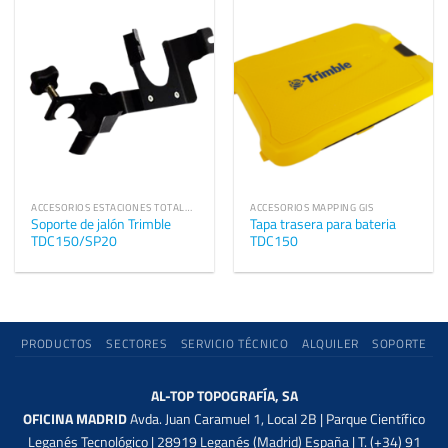
ACCESORIOS ESTACIONES TOTALES TRIMBLE
ACCESORIOS MAPPING GIS
Soporte de jalón Trimble
Tapa trasera para bateria
TDC150/SP20
TDC150
PRODUCTOS
SECTORES
SERVICIO TÉCNICO
ALQUILER
SOPORTE
AL-TOP TOPOGRAFÍA, SA
OFICINA MADRID
Avda. Juan Caramuel 1, Local 2B | Parque Científico
Leganés Tecnológico | 28919 Leganés (Madrid) España | T. (+34) 91