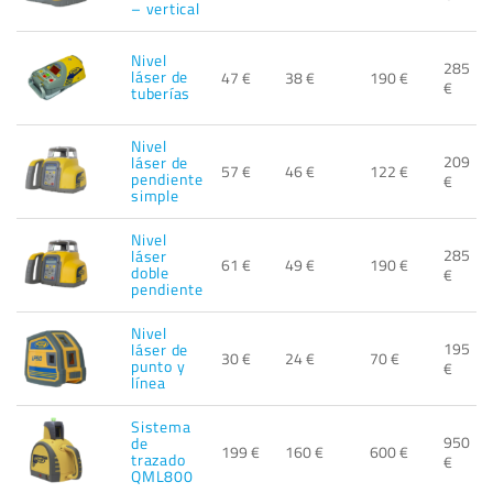
– vertical
Nivel
285
láser de
47 €
38 €
190 €
€
tuberías
Nivel
209
láser de
57 €
46 €
122 €
pendiente
€
simple
Nivel
285
láser
61 €
49 €
190 €
doble
€
pendiente
Nivel
195
láser de
30 €
24 €
70 €
punto y
€
línea
Sistema
950
de
199 €
160 €
600 €
trazado
€
QML800