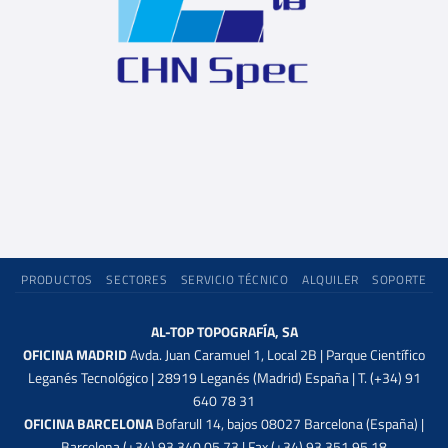
PRODUCTOS
SECTORES
SERVICIO TÉCNICO
ALQUILER
SOPORTE
AL-TOP TOPOGRAFÍA, SA
OFICINA MADRID
Avda. Juan Caramuel 1, Local 2B | Parque Científico
Leganés Tecnológico | 28919 Leganés (Madrid) España | T. (+34) 91
640 78 31
OFICINA BARCELONA
Bofarull 14, bajos 08027 Barcelona (España) |
Barcelona (+34) 93 340 05 73 | Fax (+34) 93 351 95 18