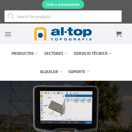
Saltar
Lista a presupuestar
al
Búsqueda
de
contenido
productos
PRODUCTOS
SECTORES
SERVICIO TÉCNICO
ALQUILER
SOPORTE
ZWCAD
2026