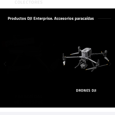
Productos DJI Enterprise. Accesorios paracaídas
AS
DRONES DJI
CÁMARAS D
VE