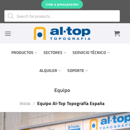
Saltar
Lista a presupuestar
al
Búsqueda
de
contenido
productos
PRODUCTOS
SECTORES
SERVICIO TÉCNICO
ALQUILER
SOPORTE
Equipo
Inicio
/
Equipo Al-Top Topografía España