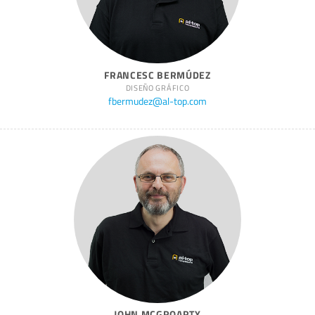
FRANCESC BERMÚDEZ
DISEÑO GRÁFICO
fbermudez@al-top.com
JOHN MCGROARTY