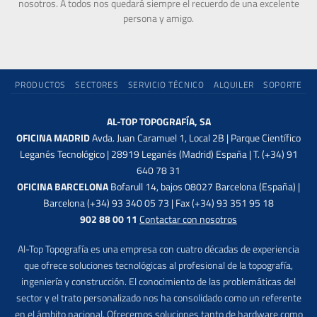
nosotros. A todos nos quedará siempre el recuerdo de una excelente
persona y amigo.
PRODUCTOS
SECTORES
SERVICIO TÉCNICO
ALQUILER
SOPORTE
AL-TOP TOPOGRAFÍA, SA
OFICINA MADRID
Avda. Juan Caramuel 1, Local 2B | Parque Científico
Leganés Tecnológico | 28919 Leganés (Madrid) España | T. (+34) 91
640 78 31
OFICINA BARCELONA
Bofarull 14, bajos 08027 Barcelona (España) |
Barcelona (+34) 93 340 05 73 | Fax (+34) 93 351 95 18
902 88 00 11
Contactar con nosotros
Al-Top Topografía es una empresa con cuatro décadas de experiencia
que ofrece soluciones tecnológicas al profesional de la topografía,
ingeniería y construcción. El conocimiento de las problemáticas del
sector y el trato personalizado nos ha consolidado como un referente
en el ámbito nacional. Ofrecemos soluciones tanto de hardware como