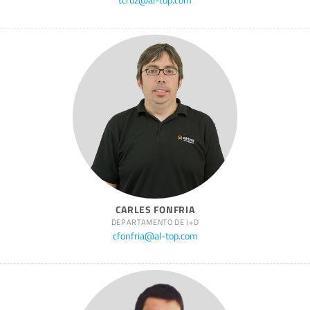
tcruz@al-top.com
CARLES FONFRIA
DEPARTAMENTO DE I+D
cfonfria@al-top.com