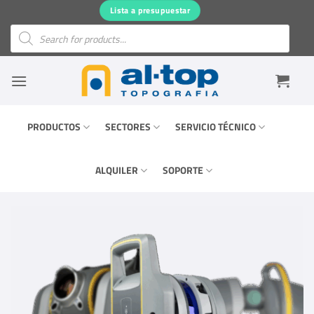
Saltar
Lista a presupuestar
al
Búsqueda
de
contenido
productos
PRODUCTOS
SECTORES
SERVICIO TÉCNICO
ALQUILER
SOPORTE