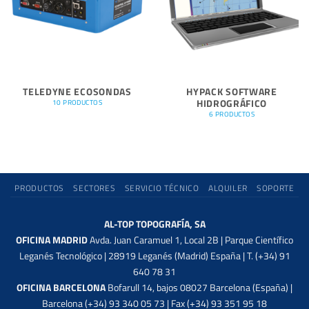
TELEDYNE ECOSONDAS
HYPACK SOFTWARE
HIDROGRÁFICO
10 PRODUCTOS
6 PRODUCTOS
PRODUCTOS
SECTORES
SERVICIO TÉCNICO
ALQUILER
SOPORTE
AL-TOP TOPOGRAFÍA, SA
OFICINA MADRID
Avda. Juan Caramuel 1, Local 2B | Parque Científico
Leganés Tecnológico | 28919 Leganés (Madrid) España | T. (+34) 91
640 78 31
OFICINA BARCELONA
Bofarull 14, bajos 08027 Barcelona (España) |
Barcelona (+34) 93 340 05 73 | Fax (+34) 93 351 95 18