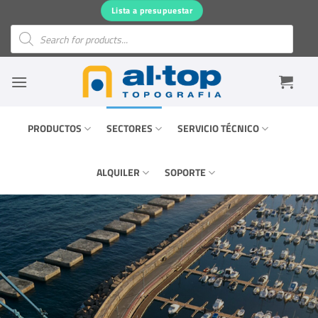
Saltar
Lista a presupuestar
al
Búsqueda
de
contenido
productos
PRODUCTOS
SECTORES
SERVICIO TÉCNICO
ALQUILER
SOPORTE