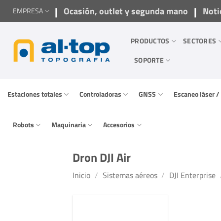
Saltar
|
|
Ocasión, outlet y segunda mano
Noti
EMPRESA
al
contenido
PRODUCTOS
SECTORES
SOPORTE
Estaciones totales
Controladoras
GNSS
Escaneo láser 
Robots
Maquinaria
Accesorios
Dron DJI Air
Inicio
/
Sistemas aéreos
/
DJI Enterprise