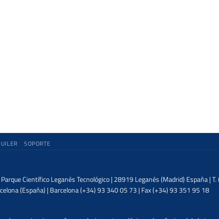
QUILER
SOPORTE
| Parque Científico Leganés Tecnológico | 28919 Leganés (Madrid) España | T
celona (España) | Barcelona (+34) 93 340 05 73 | Fax (+34) 93 351 95 18