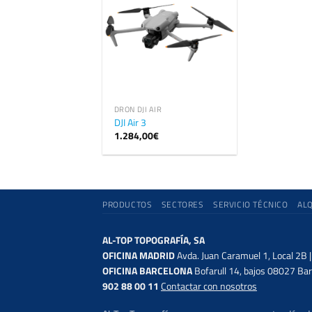
DRON DJI AIR
DJI Air 3
1.284,00
€
PRODUCTOS
SECTORES
SERVICIO TÉCNICO
AL
AL-TOP TOPOGRAFÍA, SA
OFICINA MADRID
Avda. Juan Caramuel 1, Local 2B 
OFICINA BARCELONA
Bofarull 14, bajos 08027 Bar
902 88 00 11
Contactar con nosotros