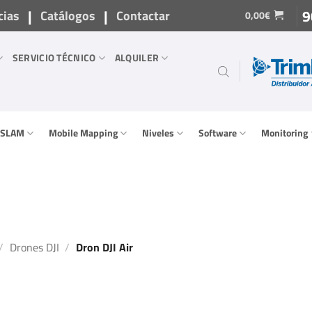
|
|
9
cias
Catálogos
Contactar
0,00
€
SERVICIO TÉCNICO
ALQUILER
/ SLAM
Mobile Mapping
Niveles
Software
Monitoring
/
Drones DJI
/
Dron DJI Air