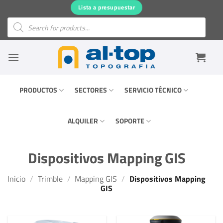
Saltar
Lista a presupuestar
al
Búsqueda
de
contenido
productos
PRODUCTOS
SECTORES
SERVICIO TÉCNICO
ALQUILER
SOPORTE
Dispositivos Mapping GIS
Inicio
/
Trimble
/
Mapping GIS
/
Dispositivos Mapping
GIS