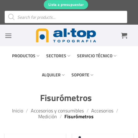
Saltar
Lista a presupuestar
al
Búsqueda
de
contenido
productos
PRODUCTOS
SECTORES
SERVICIO TÉCNICO
ALQUILER
SOPORTE
Fisurómetros
Inicio
/
Accesorios y consumibles
/
Accesorios
/
Medición
/
Fisurómetros