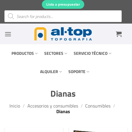
Saltar
Lista a presupuestar
al
Búsqueda
de
contenido
productos
PRODUCTOS
SECTORES
SERVICIO TÉCNICO
ALQUILER
SOPORTE
Dianas
Inicio
/
Accesorios y consumibles
/
Consumibles
/
Dianas