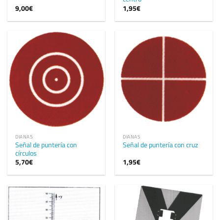
9,00
€
1,95
€
DIANAS
DIANAS
Señal de puntería con
Señal de puntería con cruz
círculos
5,70
€
1,95
€