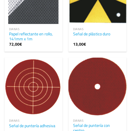
DIANAS
DIANAS
Papel reflectante en rollo,
Señal de plástico duro
141mm x 1m
72,00
€
13,00
€
DIANAS
DIANAS
Señal de puntería con
Señal de puntería adhesiva
centro