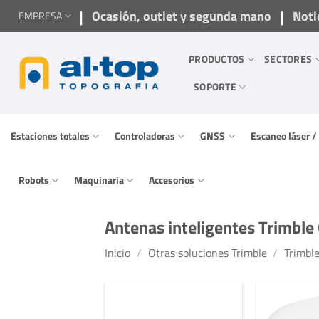
Saltar
|
|
Ocasión, outlet y segunda mano
Noti
EMPRESA
al
contenido
PRODUCTOS
SECTORES
SOPORTE
Estaciones totales
Controladoras
GNSS
Escaneo láser 
Robots
Maquinaria
Accesorios
Antenas inteligentes Trimbl
Inicio
/
Otras soluciones Trimble
/
Trimbl