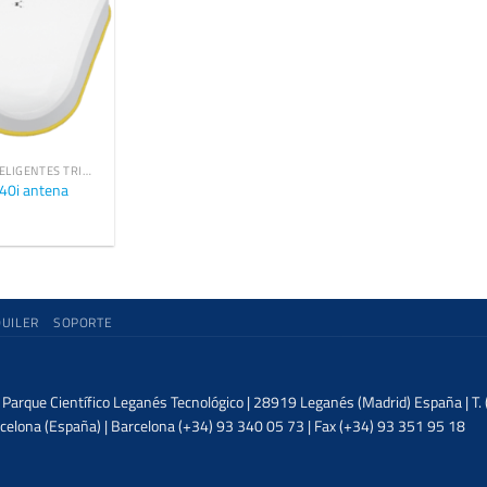
ANTENAS INTELIGENTES TRIMBLE GNSS OEM
40i antena
QUILER
SOPORTE
| Parque Científico Leganés Tecnológico | 28919 Leganés (Madrid) España | T
celona (España) | Barcelona (+34) 93 340 05 73 | Fax (+34) 93 351 95 18