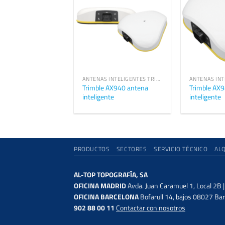
ANTENAS INTELIGENTES TRIMBLE GNSS OEM
Trimble AX940 antena
Trimble AX9
inteligente
inteligente
PRODUCTOS
SECTORES
SERVICIO TÉCNICO
AL
AL-TOP TOPOGRAFÍA, SA
OFICINA MADRID
Avda. Juan Caramuel 1, Local 2B 
OFICINA BARCELONA
Bofarull 14, bajos 08027 Bar
902 88 00 11
Contactar con nosotros