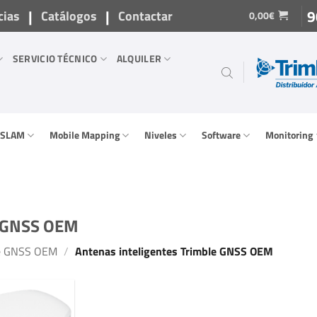
|
|
9
cias
Catálogos
Contactar
0,00
€
SERVICIO TÉCNICO
ALQUILER
/ SLAM
Mobile Mapping
Niveles
Software
Monitoring
e GNSS OEM
e GNSS OEM
/
Antenas inteligentes Trimble GNSS OEM