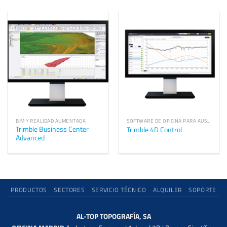
BIM Y REALIDAD AUMENTADA
SOFTWARE DE OFICINA PARA AUSCULTACIÓN, TÚNELES Y MINAS
Trimble Business Center
Trimble 4D Control
Advanced
PRODUCTOS
SECTORES
SERVICIO TÉCNICO
ALQUILER
SOPORTE
AL-TOP TOPOGRAFÍA, SA