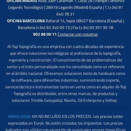
OFICINA MADRID
Avda. Juan Caramuel 1, Local 2B | Parque Científico
Leganés Tecnológico | 28919 Leganés (Madrid) España | T. (+34) 91
640 78 31
OFICINA BARCELONA
Bofarull 14, bajos 08027 Barcelona (España) |
Barcelona (+34) 93 340 05 73 | Fax (+34) 93 351 95 18
902 88 00 11
Contactar con nosotros
Al-Top Topografía es una empresa con cuatro décadas de experiencia
que ofrece soluciones tecnológicas al profesional de la topografía,
ingeniería y construcción. El conocimiento de las problemáticas del
sector y el trato personalizado nos ha consolidado como un referente
en el ámbito nacional. Ofrecemos soluciones tanto de hardware como
de software, para diferentes industrias, suministrando soporte,
servicio técnico e instrumentos tanto en venta como en alquiler. Al-Top
Topografía es distribuidor, entre otras marcas, de productos y
soluciones Trimble Geospatial, NavVis, DJI Enterprise y Settop.
AVISO LEGAL
IVA NO INCLUÍDO EN LOS PRECIOS. Los precios están
expresados en Euros. No están incluidos los impuestos. Los precios
indicados son válidos con excepción de eventuales errores tipográficos