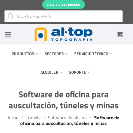
Saltar
Lista a presupuestar
al
Búsqueda
de
contenido
productos
PRODUCTOS
SECTORES
SERVICIO TÉCNICO
ALQUILER
SOPORTE
Software de oficina para
auscultación, túneles y minas
Inicio
/
Trimble
/
Software de oficina
/
Software de
oficina para auscultación, túneles y minas