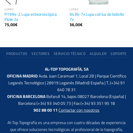
LUPAS
LUPAS
P1994-2 Lupa esteoroscópica
9436-7x Lupa coil luz de bolsillo
Peak 2x
7x
75,00
€
36,00
€
PRODUCTOS
SECTORES
SERVICIO TÉCNICO
ALQUILER
SOPORTE
AL-TOP TOPOGRAFÍA, SA
OFICINA MADRID
Avda. Juan Caramuel 1, Local 2B | Parque Científico
Leganés Tecnológico | 28919 Leganés (Madrid) España | T. (+34) 91
640 78 31
OFICINA BARCELONA
Bofarull 14, bajos 08027 Barcelona (España) |
Barcelona (+34) 93 340 05 73 | Fax (+34) 93 351 95 18
902 88 00 11
Contactar con nosotros
Al-Top Topografía es una empresa con cuatro décadas de experiencia
que ofrece soluciones tecnológicas al profesional de la topografía,