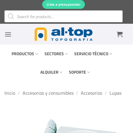
Saltar
Lista a presupuestar
al
Búsqueda
de
contenido
productos
PRODUCTOS
SECTORES
SERVICIO TÉCNICO
ALQUILER
SOPORTE
Inicio
/
Accesorios y consumibles
/
Accesorios
/
Lupas