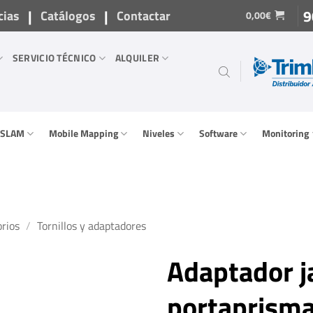
|
|
9
cias
Catálogos
Contactar
0,00
€
SERVICIO TÉCNICO
ALQUILER
/ SLAM
Mobile Mapping
Niveles
Software
Monitoring
rios
/
Tornillos y adaptadores
Adaptador j
portaprism