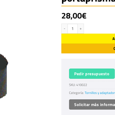
28,00
€
Adaptador jalón a portaprismas WIL
A
Pedir presupuesto
SKU:
410022
Categoría:
Tornillos y adaptado
Solicitar más inform