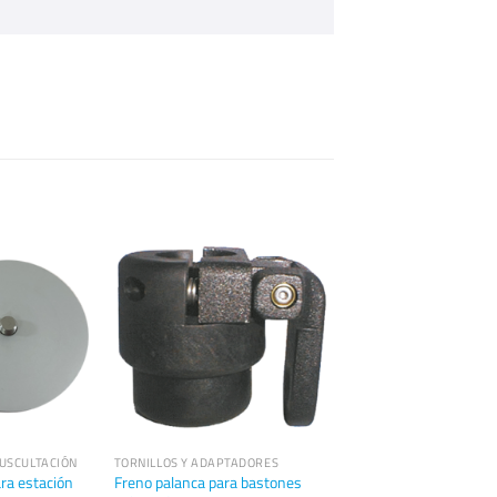
USCULTACIÓN
TORNILLOS Y ADAPTADORES
ara estación
Freno palanca para bastones