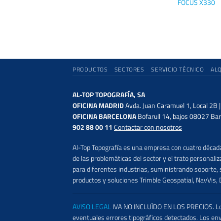
FOCUS X330
PRODUCTOS
SECTORES
SERVICIO TÉCNICO
AL
AL-TOP TOPOGRAFÍA, SA
OFICINA MADRID
Avda. Juan Caramuel 1, Local 2B 
OFICINA BARCELONA
Bofarull 14, bajos 08027 Bar
902 88 00 11
Contactar con nosotros
Al-Top Topografía es una empresa con cuatro décadas
de las problemáticas del sector y el trato persona
para diferentes industrias, suministrando soporte, s
productos y soluciones Trimble Geospatial, NavVis, 
AVISO LEGAL
IVA NO INCLUÍDO EN LOS PRECIOS. Los 
eventuales errores tipográficos detectados. Los en