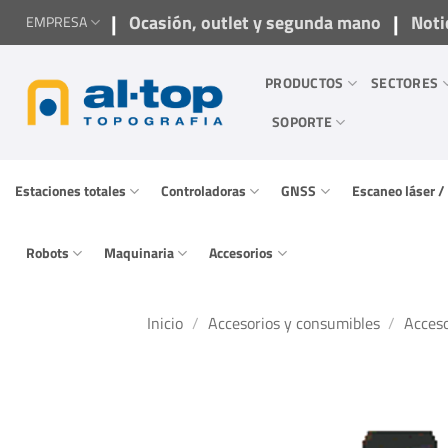
Saltar
|
|
Ocasión, outlet y segunda mano
Noti
EMPRESA
al
contenido
PRODUCTOS
SECTORES
SOPORTE
Estaciones totales
Controladoras
GNSS
Escaneo láser 
Robots
Maquinaria
Accesorios
Inicio
/
Accesorios y consumibles
/
Acceso