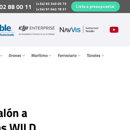
(+34) 93 340 05 73
02 88 00 11
Lista a presupuestar
(+34) 91 640 78 31
Drones
Marítimo
Ferroviario
Túneles
alón a
as WILD