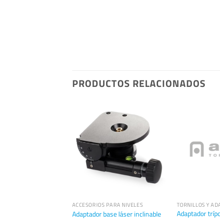
PRODUCTOS RELACIONADOS
Y ADAPTADORES
ACCESORIOS PARA NIVELES
TORNILLOS Y A
esión para bípode GM-
Adaptador tríp
Adaptador base láser inclinable