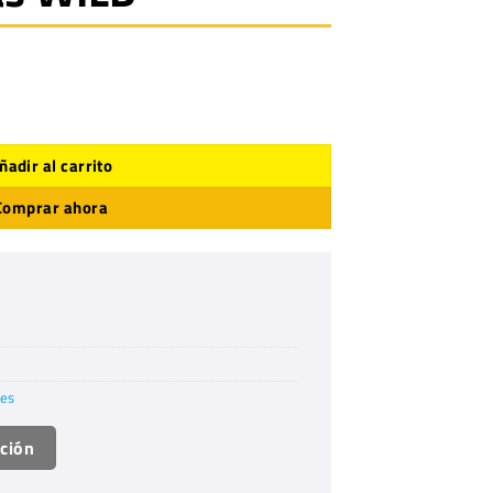
D cantidad
ñadir al carrito
Comprar ahora
res
ación