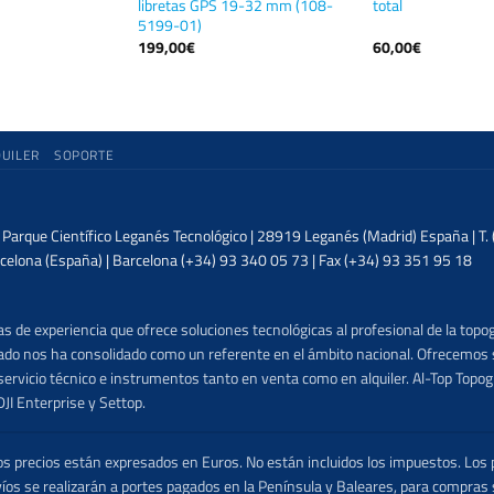
libretas GPS 19-32 mm (108-
total
5199-01)
199,00
€
60,00
€
QUILER
SOPORTE
| Parque Científico Leganés Tecnológico | 28919 Leganés (Madrid) España | T
celona (España) | Barcelona (+34) 93 340 05 73 | Fax (+34) 93 351 95 18
 de experiencia que ofrece soluciones tecnológicas al profesional de la topog
lizado nos ha consolidado como un referente en el ámbito nacional. Ofrecemo
ervicio técnico e instrumentos tanto en venta como en alquiler. Al-Top Topogr
DJI Enterprise y Settop.
precios están expresados en Euros. No están incluidos los impuestos. Los p
víos se realizarán a portes pagados en la Península y Baleares, para compras