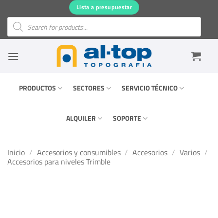
Saltar
Lista a presupuestar
al
Búsqueda
de
contenido
productos
PRODUCTOS
SECTORES
SERVICIO TÉCNICO
ALQUILER
SOPORTE
Inicio
/
Accesorios y consumibles
/
Accesorios
/
Varios
/
Accesorios para niveles Trimble