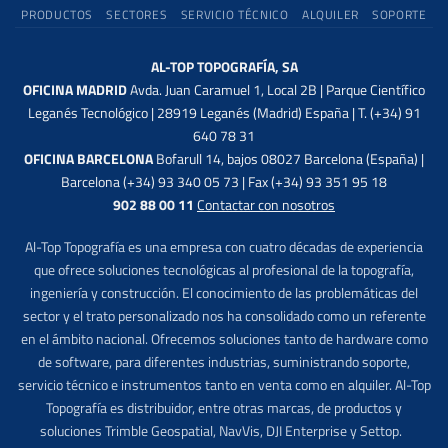
PRODUCTOS
SECTORES
SERVICIO TÉCNICO
ALQUILER
SOPORTE
AL-TOP TOPOGRAFÍA, SA
OFICINA MADRID
Avda. Juan Caramuel 1, Local 2B | Parque Científico
Leganés Tecnológico | 28919 Leganés (Madrid) España | T. (+34) 91
640 78 31
OFICINA BARCELONA
Bofarull 14, bajos 08027 Barcelona (España) |
Barcelona (+34) 93 340 05 73 | Fax (+34) 93 351 95 18
902 88 00 11
Contactar con nosotros
Al-Top Topografía es una empresa con cuatro décadas de experiencia
que ofrece soluciones tecnológicas al profesional de la topografía,
ingeniería y construcción. El conocimiento de las problemáticas del
sector y el trato personalizado nos ha consolidado como un referente
en el ámbito nacional. Ofrecemos soluciones tanto de hardware como
de software, para diferentes industrias, suministrando soporte,
servicio técnico e instrumentos tanto en venta como en alquiler. Al-Top
Topografía es distribuidor, entre otras marcas, de productos y
soluciones Trimble Geospatial, NavVis, DJI Enterprise y Settop.