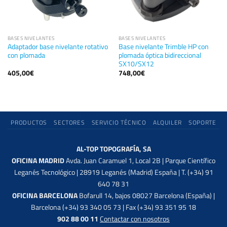
BASES NIVELANTES
BASES NIVELANTES
Adaptador base nivelante rotativo
Base nivelante Trimble HP con
con plomada
plomada óptica bidireccional
SX10/SX12
405,00
€
748,00
€
PRODUCTOS
SECTORES
SERVICIO TÉCNICO
ALQUILER
SOPORTE
AL-TOP TOPOGRAFÍA, SA
OFICINA MADRID
Avda. Juan Caramuel 1, Local 2B | Parque Científico
Leganés Tecnológico | 28919 Leganés (Madrid) España | T. (+34) 91
640 78 31
OFICINA BARCELONA
Bofarull 14, bajos 08027 Barcelona (España) |
Barcelona (+34) 93 340 05 73 | Fax (+34) 93 351 95 18
902 88 00 11
Contactar con nosotros