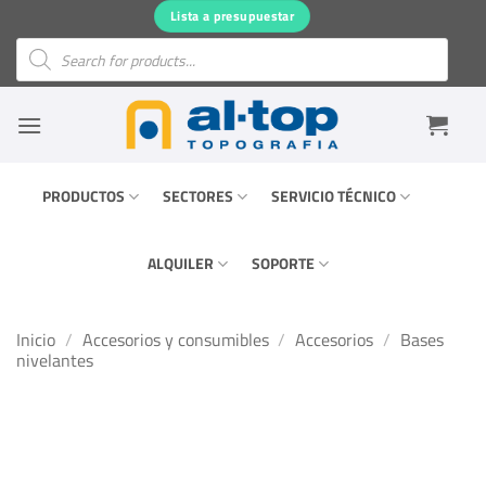
Saltar
Lista a presupuestar
al
Búsqueda
de
contenido
productos
PRODUCTOS
SECTORES
SERVICIO TÉCNICO
ALQUILER
SOPORTE
Inicio
/
Accesorios y consumibles
/
Accesorios
/
Bases
nivelantes