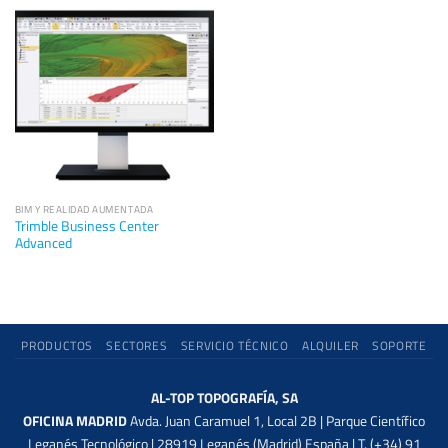
BIM Y REALIDAD AUMENTADA
Trimble Business Center
Advanced
PRODUCTOS
SECTORES
SERVICIO TÉCNICO
ALQUILER
SOPORTE
AL-TOP TOPOGRAFÍA, SA
OFICINA MADRID
Avda. Juan Caramuel 1, Local 2B | Parque Científico
Leganés Tecnológico | 28919 Leganés (Madrid) España | T. (+34) 91