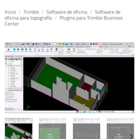
Inicio
/
Trimble
/
Software de oficina
/
Software de
oficina para topografía
/
Plugins para Trimble Business
Center