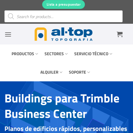
Saltar
Lista a presupuestar
al
Búsqueda
de
contenido
productos
PRODUCTOS
SECTORES
SERVICIO TÉCNICO
ALQUILER
SOPORTE
Buildings para Trimble
Business Center
Planos de edificios rápidos, personalizables