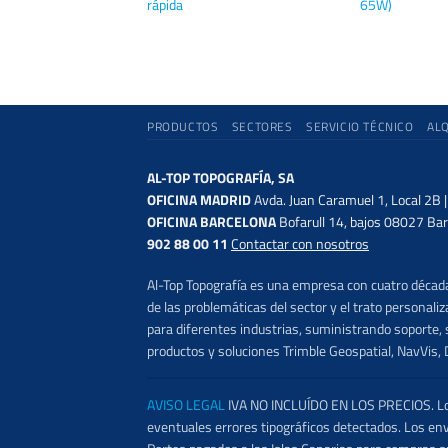
rápida
65W)
PRODUCTOS
SECTORES
SERVICIO TÉCNICO
AL
AL-TOP TOPOGRAFÍA, SA
OFICINA MADRID
Avda. Juan Caramuel 1, Local 2B 
OFICINA BARCELONA
Bofarull 14, bajos 08027 Bar
902 88 00 11
Contactar con nosotros
Al-Top Topografía es una empresa con cuatro décadas
de las problemáticas del sector y el trato persona
para diferentes industrias, suministrando soporte, s
productos y soluciones Trimble Geospatial, NavVis, 
AVISO LEGAL
IVA NO INCLUÍDO EN LOS PRECIOS. Los 
eventuales errores tipográficos detectados. Los en