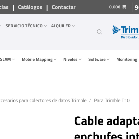
|
|
9
cias
Catálogos
Contactar
0,00
€
SERVICIO TÉCNICO
ALQUILER
/ SLAM
Mobile Mapping
Niveles
Software
Monitoring
cesorios para colectores de datos Trimble
/
Para Trimble T10
Cable adapt
enchufes in