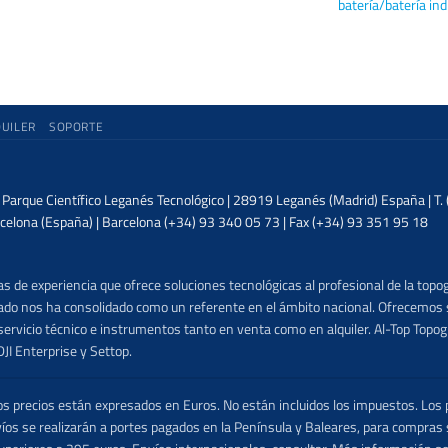
batería/batería ind
QUILER
SOPORTE
| Parque Científico Leganés Tecnológico | 28919 Leganés (Madrid) España | T
celona (España) | Barcelona (+34) 93 340 05 73 | Fax (+34) 93 351 95 18
 de experiencia que ofrece soluciones tecnológicas al profesional de la topog
lizado nos ha consolidado como un referente en el ámbito nacional. Ofrecemo
ervicio técnico e instrumentos tanto en venta como en alquiler. Al-Top Topogr
DJI Enterprise y Settop.
precios están expresados en Euros. No están incluidos los impuestos. Los p
víos se realizarán a portes pagados en la Península y Baleares, para compras