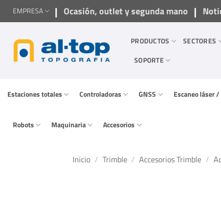
Saltar
|
|
Ocasión, outlet y segunda mano
Noti
EMPRESA
al
contenido
PRODUCTOS
SECTORES
SOPORTE
Estaciones totales
Controladoras
GNSS
Escaneo láser 
Robots
Maquinaria
Accesorios
Inicio
/
Trimble
/
Accesorios Trimble
/
Ac