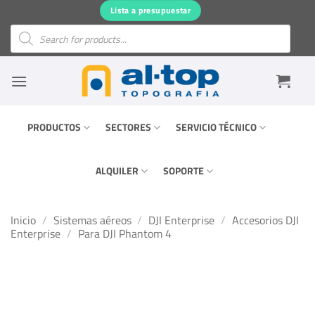
Saltar
Lista a presupuestar
al
Búsqueda
de
contenido
productos
PRODUCTOS
SECTORES
SERVICIO TÉCNICO
ALQUILER
SOPORTE
Inicio
/
Sistemas aéreos
/
DJI Enterprise
/
Accesorios DJI
Enterprise
/
Para DJI Phantom 4