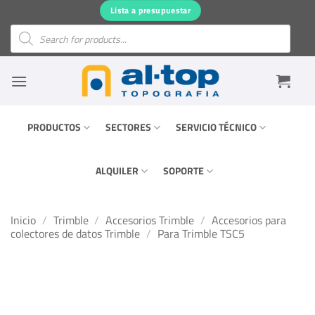
Saltar
Lista a presupuestar
al
Búsqueda
de
contenido
productos
PRODUCTOS
SECTORES
SERVICIO TÉCNICO
ALQUILER
SOPORTE
Inicio
/
Trimble
/
Accesorios Trimble
/
Accesorios para
colectores de datos Trimble
/
Para Trimble TSC5