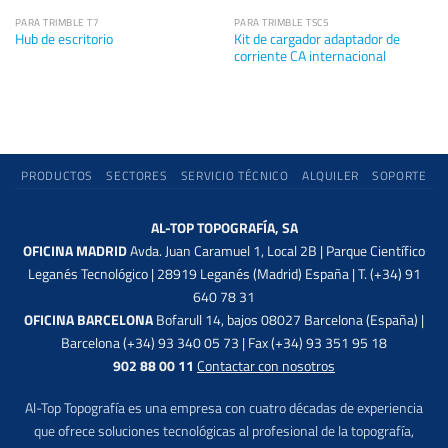
PARA TRIMBLE T7
PARA TRIMBLE TSC5
Kit de cargador adaptador de
Hub de escritorio
corriente CA internacional
PRODUCTOS
SECTORES
SERVICIO TÉCNICO
ALQUILER
SOPORTE
AL-TOP TOPOGRAFÍA, SA
OFICINA MADRID
Avda. Juan Caramuel 1, Local 2B | Parque Científico
Leganés Tecnológico | 28919 Leganés (Madrid) España | T. (+34) 91
640 78 31
OFICINA BARCELONA
Bofarull 14, bajos 08027 Barcelona (España) |
Barcelona (+34) 93 340 05 73 | Fax (+34) 93 351 95 18
902 88 00 11
Contactar con nosotros
Al-Top Topografía es una empresa con cuatro décadas de experiencia
que ofrece soluciones tecnológicas al profesional de la topografía,