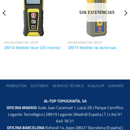
SIN EXISTENCIAS
DISTANCIÓMETRO LÁSER
DISTANCIÓMETRO LÁSER
QM10 Medidor láser (30 metros)
QM75 Medidor de distancias
PRODUCTOS
SECTORES
SERVICIO TÉCNICO
ALQUILER
SOPORTE
AL-TOP TOPOGRAFÍA, SA
OFICINA MADRID
Avda. Juan Caramuel 1, Local 2B | Parque Científico
Leganés Tecnológico | 28919 Leganés (Madrid) España | T. (+34) 91
640 78 31
OFICINA BARCELONA
Bofarull 14, bajos 08027 Barcelona (España) |