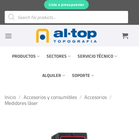
Saltar
Lista a presupuestar
al
Búsqueda
de
contenido
productos
PRODUCTOS
SECTORES
SERVICIO TÉCNICO
ALQUILER
SOPORTE
Inicio
/
Accesorios y consumibles
/
Accesorios
/
Medidores láser