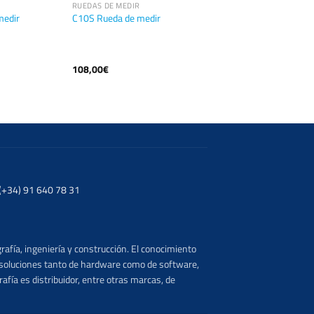
RUEDAS DE MEDIR
medir
C10S Rueda de medir
108,00
€
. (+34) 91 640 78 31
rafía, ingeniería y construcción. El conocimiento
s soluciones tanto de hardware como de software,
afía es distribuidor, entre otras marcas, de