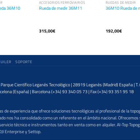
IR
ACCESORIOS FERROVIARIOS
RUEDAS DE MEDIR
ueda 36M10
Rueda de medir 36M11
36M10 Rueda de 
315,00
€
192,00
€
QUILER
SOPORTE
| Parque Científico Leganés Tecnológico | 28919 Leganés (Madrid) España | T
celona (España) | Barcelona (+34) 93 340 05 73 | Fax (+34) 93 351 95 18
 de experiencia que ofrece soluciones tecnológicas al profesional de la topog
lizado nos ha consolidado como un referente en el ámbito nacional. Ofrecemo
ervicio técnico e instrumentos tanto en venta como en alquiler. Al-Top Topogr
DJI Enterprise y Settop.