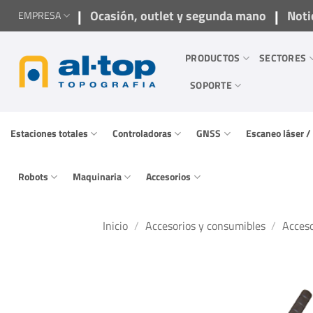
Saltar
|
|
Ocasión, outlet y segunda mano
Noti
EMPRESA
al
contenido
PRODUCTOS
SECTORES
SOPORTE
Estaciones totales
Controladoras
GNSS
Escaneo láser 
Robots
Maquinaria
Accesorios
Inicio
/
Accesorios y consumibles
/
Acceso