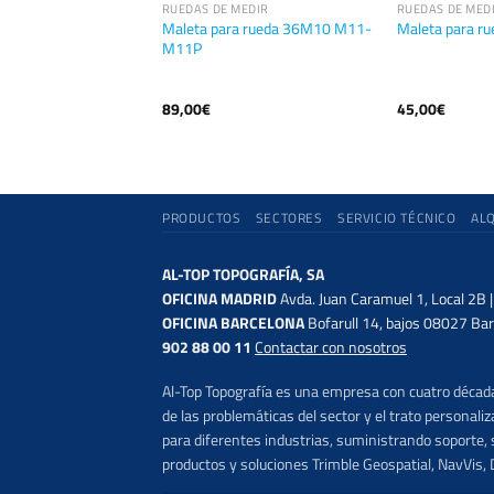
MEDIR
RUEDAS DE MEDIR
RUEDAS DE MED
Maleta para rueda 36M10 M11-
medir M312
Maleta para r
M11P
89,00
€
45,00
€
PRODUCTOS
SECTORES
SERVICIO TÉCNICO
AL
AL-TOP TOPOGRAFÍA, SA
OFICINA MADRID
Avda. Juan Caramuel 1, Local 2B 
OFICINA BARCELONA
Bofarull 14, bajos 08027 Bar
902 88 00 11
Contactar con nosotros
Al-Top Topografía es una empresa con cuatro décadas
de las problemáticas del sector y el trato persona
para diferentes industrias, suministrando soporte, s
productos y soluciones Trimble Geospatial, NavVis, 