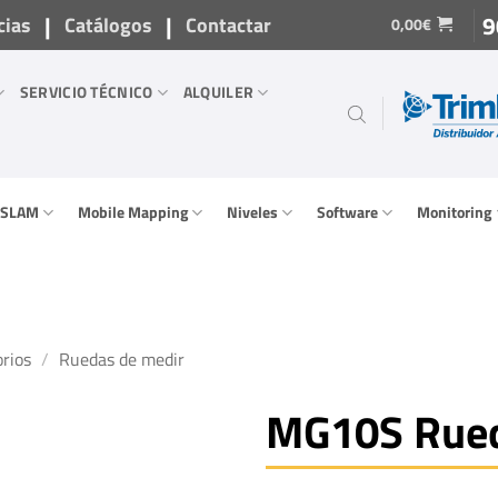
|
|
9
cias
Catálogos
Contactar
0,00
€
SERVICIO TÉCNICO
ALQUILER
/ SLAM
Mobile Mapping
Niveles
Software
Monitoring
rios
/
Ruedas de medir
MG10S Rued