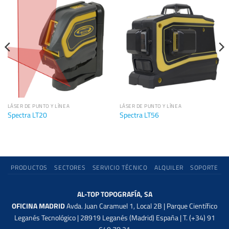
LÁSER DE PUNTO Y LÍNEA
LÁSER DE PUNTO Y LÍNEA
Spectra LT20
Spectra LT56
PRODUCTOS
SECTORES
SERVICIO TÉCNICO
ALQUILER
SOPORTE
AL-TOP TOPOGRAFÍA, SA
OFICINA MADRID
Avda. Juan Caramuel 1, Local 2B | Parque Científico
Leganés Tecnológico | 28919 Leganés (Madrid) España | T. (+34) 91