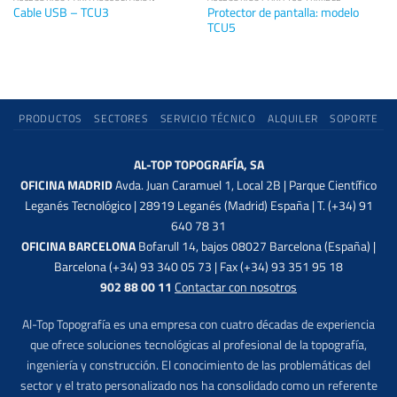
Protector de pantalla: modelo
Cable USB – TCU3
TCU5
PRODUCTOS
SECTORES
SERVICIO TÉCNICO
ALQUILER
SOPORTE
AL-TOP TOPOGRAFÍA, SA
OFICINA MADRID
Avda. Juan Caramuel 1, Local 2B | Parque Científico
Leganés Tecnológico | 28919 Leganés (Madrid) España | T. (+34) 91
640 78 31
OFICINA BARCELONA
Bofarull 14, bajos 08027 Barcelona (España) |
Barcelona (+34) 93 340 05 73 | Fax (+34) 93 351 95 18
902 88 00 11
Contactar con nosotros
Al-Top Topografía es una empresa con cuatro décadas de experiencia
que ofrece soluciones tecnológicas al profesional de la topografía,
ingeniería y construcción. El conocimiento de las problemáticas del
sector y el trato personalizado nos ha consolidado como un referente