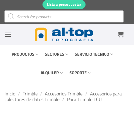
Saltar
Lista a presupuestar
al
Búsqueda
de
contenido
productos
PRODUCTOS
SECTORES
SERVICIO TÉCNICO
ALQUILER
SOPORTE
Inicio
/
Trimble
/
Accesorios Trimble
/
Accesorios para
colectores de datos Trimble
/
Para Trimble TCU