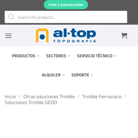
Saltar
Lista a presupuestar
al
Búsqueda
de
contenido
productos
PRODUCTOS
SECTORES
SERVICIO TÉCNICO
ALQUILER
SOPORTE
Inicio
/
Otras soluciones Trimble
/
Trimble Ferroviario
/
Soluciones Trimble GEDO