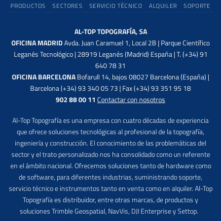
PRODUCTOS
SECTORES
SERVICIO TÉCNICO
ALQUILER
SOPORTE
AL-TOP TOPOGRAFÍA, SA
OFICINA MADRID
Avda. Juan Caramuel 1, Local 2B | Parque Científico
Leganés Tecnológico | 28919 Leganés (Madrid) España | T. (+34) 91
640 78 31
OFICINA BARCELONA
Bofarull 14, bajos 08027 Barcelona (España) |
Barcelona (+34) 93 340 05 73 | Fax (+34) 93 351 95 18
902 88 00 11
Contactar con nosotros
Al-Top Topografía es una empresa con cuatro décadas de experiencia
que ofrece soluciones tecnológicas al profesional de la topografía,
ingeniería y construcción. El conocimiento de las problemáticas del
sector y el trato personalizado nos ha consolidado como un referente
en el ámbito nacional. Ofrecemos soluciones tanto de hardware como
de software, para diferentes industrias, suministrando soporte,
servicio técnico e instrumentos tanto en venta como en alquiler. Al-Top
Topografía es distribuidor, entre otras marcas, de productos y
soluciones Trimble Geospatial, NavVis, DJI Enterprise y Settop.