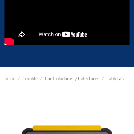
Inicio
/
Trimble
/
Controladoras y Colectores
/
Tabletas