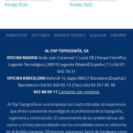
Trimble TCU5
Trimble TSC5
PRODUCTOS
SECTORES
SERVICIO TÉCNICO
ALQUILER
SOPORTE
AL-TOP TOPOGRAFÍA, SA
OFICINA MADRID
Avda. Juan Caramuel 1, Local 2B | Parque Científico
Leganés Tecnológico | 28919 Leganés (Madrid) España | T. (+34) 91
640 78 31
OFICINA BARCELONA
Bofarull 14, bajos 08027 Barcelona (España) |
Barcelona (+34) 93 340 05 73 | Fax (+34) 93 351 95 18
902 88 00 11
Contactar con nosotros
Al-Top Topografía es una empresa con cuatro décadas de experiencia
que ofrece soluciones tecnológicas al profesional de la topografía,
ingeniería y construcción. El conocimiento de las problemáticas del
sector y el trato personalizado nos ha consolidado como un referente
en el ámbito nacional. Ofrecemos soluciones tanto de hardware como