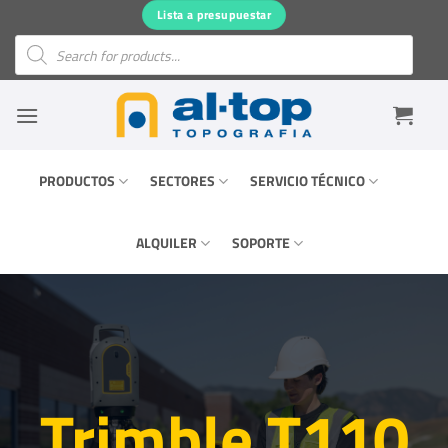
Saltar
Lista a presupuestar
al
Búsqueda
de
contenido
productos
PRODUCTOS
SECTORES
SERVICIO TÉCNICO
ALQUILER
SOPORTE
Trimble T110