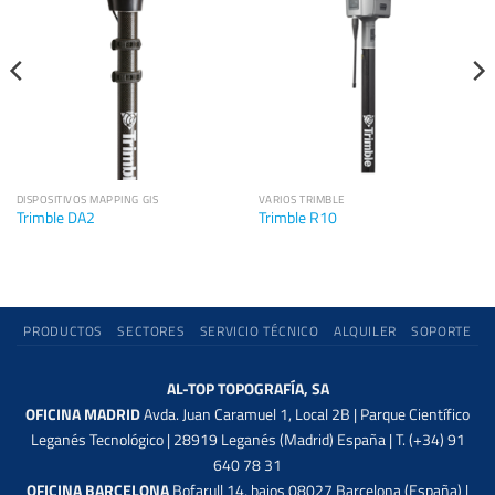
DISPOSITIVOS MAPPING GIS
VARIOS TRIMBLE
Trimble DA2
Trimble R10
PRODUCTOS
SECTORES
SERVICIO TÉCNICO
ALQUILER
SOPORTE
AL-TOP TOPOGRAFÍA, SA
OFICINA MADRID
Avda. Juan Caramuel 1, Local 2B | Parque Científico
Leganés Tecnológico | 28919 Leganés (Madrid) España | T. (+34) 91
640 78 31
OFICINA BARCELONA
Bofarull 14, bajos 08027 Barcelona (España) |