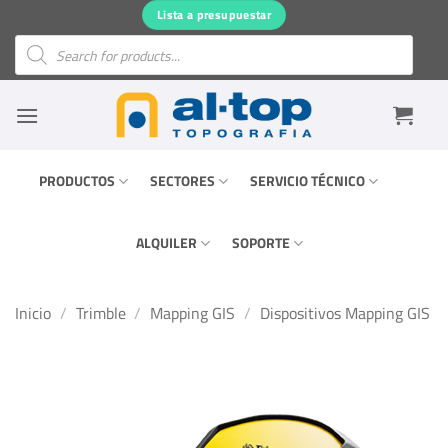
Saltar
Lista a presupuestar
al
Búsqueda
de
contenido
productos
PRODUCTOS
SECTORES
SERVICIO TÉCNICO
ALQUILER
SOPORTE
Inicio
/
Trimble
/
Mapping GIS
/
Dispositivos Mapping GIS