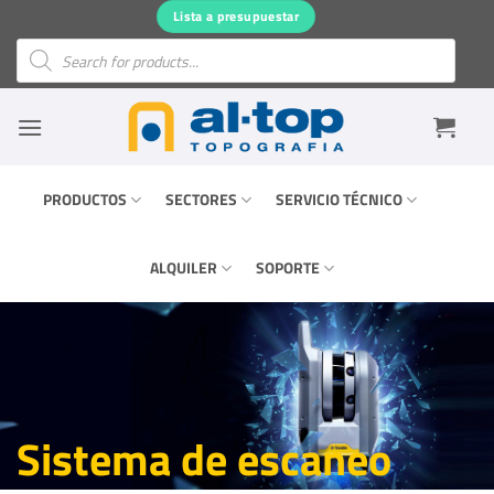
Saltar
Lista a presupuestar
al
Búsqueda
de
contenido
productos
PRODUCTOS
SECTORES
SERVICIO TÉCNICO
ALQUILER
SOPORTE
Sistema de escaneo