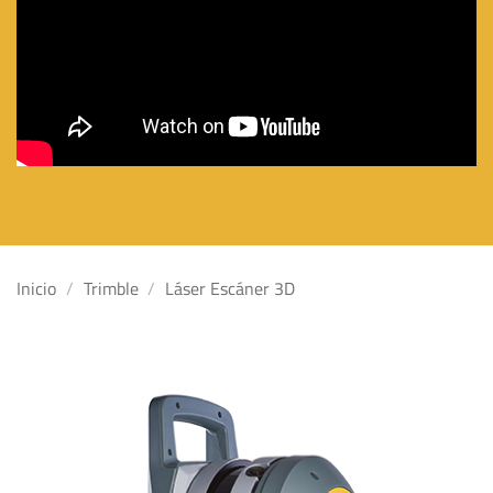
Inicio
/
Trimble
/
Láser Escáner 3D