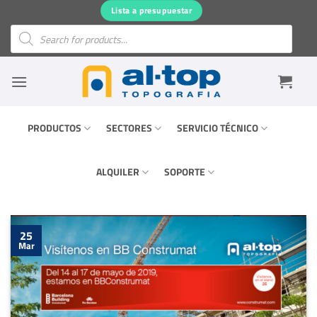
Saltar
Lista a presupuestar
al
Búsqueda
de
contenido
productos
PRODUCTOS
SECTORES
SERVICIO TÉCNICO
ALQUILER
SOPORTE
25
Mar