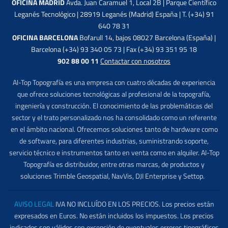
OFICINA MADRID
Avda. Juan Caramuel 1, Local 2B | Parque Científico
Leganés Tecnológico | 28919 Leganés (Madrid) España | T. (+34) 91
640 78 31
OFICINA BARCELONA
Bofarull 14, bajos 08027 Barcelona (España) |
Barcelona (+34) 93 340 05 73 | Fax (+34) 93 351 95 18
902 88 00 11
Contactar con nosotros
Al-Top Topografía es una empresa con cuatro décadas de experiencia
que ofrece soluciones tecnológicas al profesional de la topografía,
ingeniería y construcción. El conocimiento de las problemáticas del
sector y el trato personalizado nos ha consolidado como un referente
en el ámbito nacional. Ofrecemos soluciones tanto de hardware como
de software, para diferentes industrias, suministrando soporte,
servicio técnico e instrumentos tanto en venta como en alquiler. Al-Top
Topografía es distribuidor, entre otras marcas, de productos y
soluciones Trimble Geospatial, NavVis, DJI Enterprise y Settop.
AVISO LEGAL
IVA NO INCLUÍDO EN LOS PRECIOS. Los precios están
expresados en Euros. No están incluidos los impuestos. Los precios
indicados son válidos con excepción de eventuales errores tipográficos