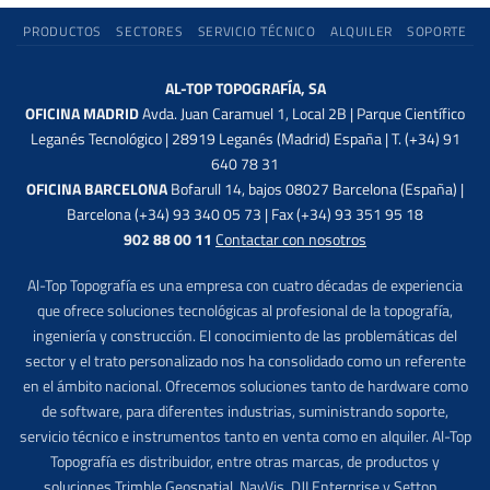
PRODUCTOS
SECTORES
SERVICIO TÉCNICO
ALQUILER
SOPORTE
AL-TOP TOPOGRAFÍA, SA
OFICINA MADRID
Avda. Juan Caramuel 1, Local 2B | Parque Científico
Leganés Tecnológico | 28919 Leganés (Madrid) España | T. (+34) 91
640 78 31
OFICINA BARCELONA
Bofarull 14, bajos 08027 Barcelona (España) |
Barcelona (+34) 93 340 05 73 | Fax (+34) 93 351 95 18
902 88 00 11
Contactar con nosotros
Al-Top Topografía es una empresa con cuatro décadas de experiencia
que ofrece soluciones tecnológicas al profesional de la topografía,
ingeniería y construcción. El conocimiento de las problemáticas del
sector y el trato personalizado nos ha consolidado como un referente
en el ámbito nacional. Ofrecemos soluciones tanto de hardware como
de software, para diferentes industrias, suministrando soporte,
servicio técnico e instrumentos tanto en venta como en alquiler. Al-Top
Topografía es distribuidor, entre otras marcas, de productos y
soluciones Trimble Geospatial, NavVis, DJI Enterprise y Settop.