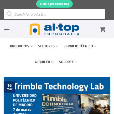
Saltar
Lista a presupuestar
al
Búsqueda
de
contenido
productos
PRODUCTOS
SECTORES
SERVICIO TÉCNICO
ALQUILER
SOPORTE
16
Mar