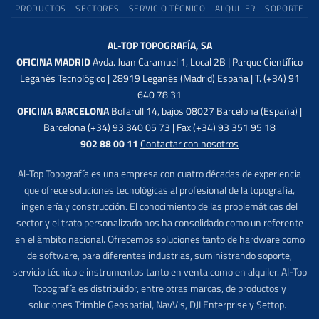
PRODUCTOS
SECTORES
SERVICIO TÉCNICO
ALQUILER
SOPORTE
AL-TOP TOPOGRAFÍA, SA
OFICINA MADRID
Avda. Juan Caramuel 1, Local 2B | Parque Científico
Leganés Tecnológico | 28919 Leganés (Madrid) España | T. (+34) 91
640 78 31
OFICINA BARCELONA
Bofarull 14, bajos 08027 Barcelona (España) |
Barcelona (+34) 93 340 05 73 | Fax (+34) 93 351 95 18
902 88 00 11
Contactar con nosotros
Al-Top Topografía es una empresa con cuatro décadas de experiencia
que ofrece soluciones tecnológicas al profesional de la topografía,
ingeniería y construcción. El conocimiento de las problemáticas del
sector y el trato personalizado nos ha consolidado como un referente
en el ámbito nacional. Ofrecemos soluciones tanto de hardware como
de software, para diferentes industrias, suministrando soporte,
servicio técnico e instrumentos tanto en venta como en alquiler. Al-Top
Topografía es distribuidor, entre otras marcas, de productos y
soluciones Trimble Geospatial, NavVis, DJI Enterprise y Settop.