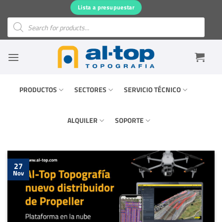
Saltar
Lista a presupuestar
al
Búsqueda
de
contenido
productos
PRODUCTOS
SECTORES
SERVICIO TÉCNICO
ALQUILER
SOPORTE
27
Nov