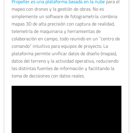
Propeller es una plataforma basada en la nube
para el
mapeo con drones y la gestión de obras. No es
simplemente un software de fotogrametría: combina
mapas 3D de alta precisión con captura de realidad,
telemetría de maquinaria y herramientas de
colaboración en campo, todo reunido en un “centro de
comando” intuitivo para equipos de proyecto. La
plataforma permite unificar datos de diseño (mapas),
datos del terreno y la actividad operativa, reduciendo
las distintas fuentes de información y facilitando la
toma de decisiones con datos reales.