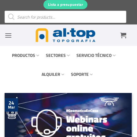
Saltar
Lista a presupuestar
al
Búsqueda
de
contenido
productos
PRODUCTOS
SECTORES
SERVICIO TÉCNICO
ALQUILER
SOPORTE
24
Mar