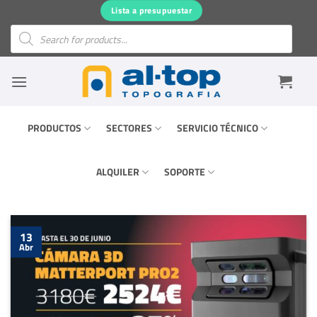
Saltar
Lista a presupuestar
al
Búsqueda
de
contenido
productos
PRODUCTOS
SECTORES
SERVICIO TÉCNICO
ALQUILER
SOPORTE
13
Abr