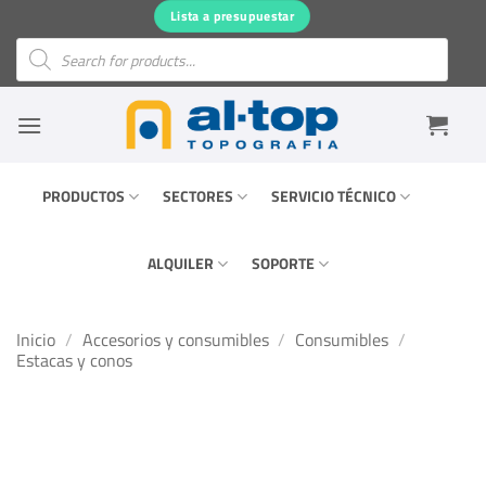
Saltar
Lista a presupuestar
al
Búsqueda
de
contenido
productos
PRODUCTOS
SECTORES
SERVICIO TÉCNICO
ALQUILER
SOPORTE
Inicio
/
Accesorios y consumibles
/
Consumibles
/
Estacas y conos