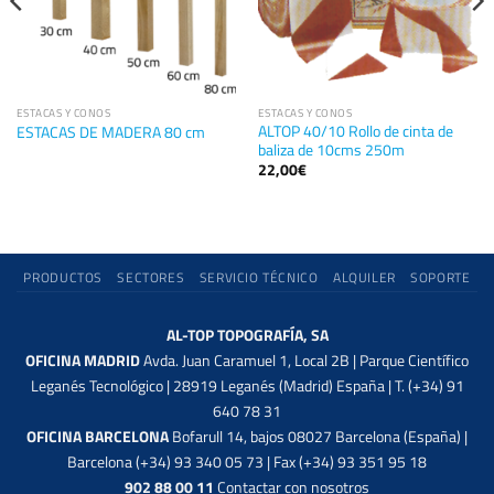
ESTACAS Y CONOS
ESTACAS Y CONOS
ALTOP 40/10 Rollo de cinta de
ESTACAS DE MADERA 80 cm
baliza de 10cms 250m
22,00
€
PRODUCTOS
SECTORES
SERVICIO TÉCNICO
ALQUILER
SOPORTE
AL-TOP TOPOGRAFÍA, SA
OFICINA MADRID
Avda. Juan Caramuel 1, Local 2B | Parque Científico
Leganés Tecnológico | 28919 Leganés (Madrid) España | T. (+34) 91
640 78 31
OFICINA BARCELONA
Bofarull 14, bajos 08027 Barcelona (España) |
Barcelona (+34) 93 340 05 73 | Fax (+34) 93 351 95 18
902 88 00 11
Contactar con nosotros