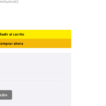
m.hum.rel.)
ñadir al carrito
Comprar ahora
ación