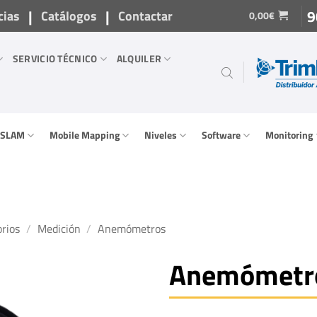
|
|
9
cias
Catálogos
Contactar
0,00
€
SERVICIO TÉCNICO
ALQUILER
/ SLAM
Mobile Mapping
Niveles
Software
Monitoring
rios
/
Medición
/
Anemómetros
Anemómetr