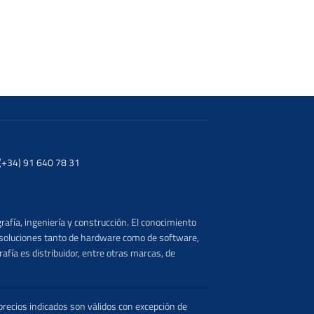
. (+34) 91 640 78 31
rafía, ingeniería y construcción. El conocimiento
s soluciones tanto de hardware como de software,
afía es distribuidor, entre otras marcas, de
recios indicados son válidos con excepción de