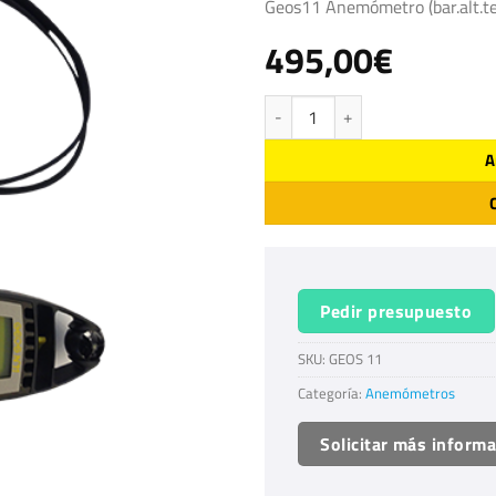
Geos11 Anemómetro (bar.alt.te
495,00
€
Anemómetro Geos11 cantidad
A
Pedir presupuesto
SKU:
GEOS 11
Categoría:
Anemómetros
Solicitar más inform