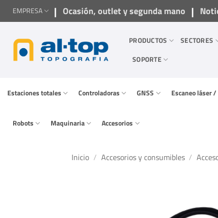
Saltar
|
|
Ocasión, outlet y segunda mano
Noti
EMPRESA
al
contenido
PRODUCTOS
SECTORES
SOPORTE
Estaciones totales
Controladoras
GNSS
Escaneo láser 
Robots
Maquinaria
Accesorios
Inicio
/
Accesorios y consumibles
/
Acceso