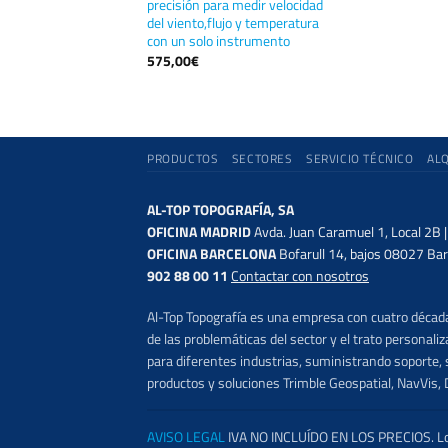
precisión para medir velocidad
del viento,flujo y temperatura
con un solo instrumento
575,00
€
PRODUCTOS
SECTORES
SERVICIO TÉCNICO
AL
AL-TOP TOPOGRAFÍA, SA
OFICINA MADRID
Avda. Juan Caramuel 1, Local 2B 
OFICINA BARCELONA
Bofarull 14, bajos 08027 Bar
902 88 00 11
Contactar con nosotros
Al-Top Topografía es una empresa con cuatro décadas
de las problemáticas del sector y el trato persona
para diferentes industrias, suministrando soporte, s
productos y soluciones Trimble Geospatial, NavVis, 
AVISO LEGAL
IVA NO INCLUÍDO EN LOS PRECIOS. Los 