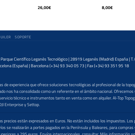
26,00
€
8,00
€
QUILER
SOPORTE
| Parque Científico Leganés Tecnológico | 28919 Leganés (Madrid) España | T
celona (España) | Barcelona (+34) 93 340 05 73 | Fax (+34) 93 351 95 18
 de experiencia que ofrece soluciones tecnológicas al profesional de la topog
lizado nos ha consolidado como un referente en el ámbito nacional. Ofrecemo
ervicio técnico e instrumentos tanto en venta como en alquiler. Al-Top Topogr
DJI Enterprise y Settop.
precios están expresados en Euros. No están incluidos los impuestos. Los p
víos se realizarán a portes pagados en la Península y Baleares, para compras
uperiores a 295 euros. Envíos internacionales, consultar. Más información s