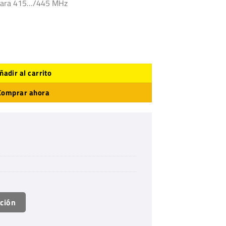
a para 415…/445 MHz
ñadir al carrito
Comprar ahora
ación