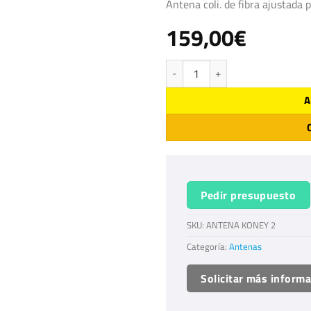
Antena coli. de fibra ajustad
159,00
€
Antena Koney 2 cantidad
A
Pedir presupuesto
SKU:
ANTENA KONEY 2
Categoría:
Antenas
Solicitar más inform