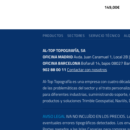
149,00
€
PRODUCTOS
SECTORES
SERVICIO TÉCNICO
AL
AL-TOP TOPOGRAFÍA, SA
OFICINA MADRID
Avda. Juan Caramuel 1, Local 2B 
OFICINA BARCELONA
Bofarull 14, bajos 08027 Bar
902 88 00 11
Contactar con nosotros
Al-Top Topografía es una empresa con cuatro décadas
de las problemáticas del sector y el trato persona
para diferentes industrias, suministrando soporte, s
productos y soluciones Trimble Geospatial, NavVis, 
AVISO LEGAL
IVA NO INCLUÍDO EN LOS PRECIOS. Los 
eventuales errores tipográficos detectados. Los en
Portes pagados a las Islas Canarias para compras s