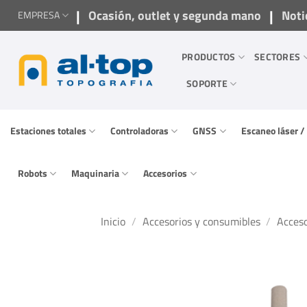
Saltar
|
|
Ocasión, outlet y segunda mano
Noti
EMPRESA
al
contenido
PRODUCTOS
SECTORES
SOPORTE
Estaciones totales
Controladoras
GNSS
Escaneo láser 
Robots
Maquinaria
Accesorios
Inicio
/
Accesorios y consumibles
/
Acceso