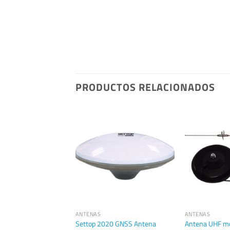
PRODUCTOS RELACIONADOS
 VARIOS TRIMBLE
ANTENAS
ANTENAS
a Trimble SX10
Settop 2020 GNSS Antena
Antena UHF mó