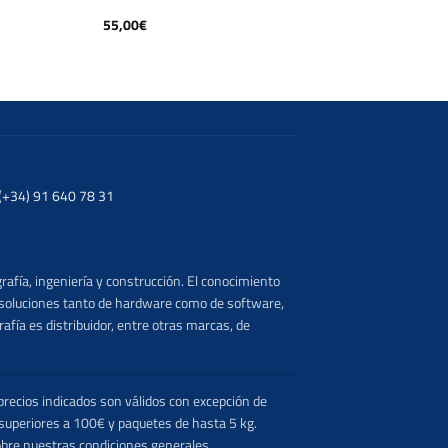
55,00
€
. (+34) 91 640 78 31
rafía, ingeniería y construcción. El conocimiento
s soluciones tanto de hardware como de software,
afía es distribuidor, entre otras marcas, de
recios indicados son válidos con excepción de
 superiores a 100€ y paquetes de hasta 5 kg.
obre nuestras condiciones generales