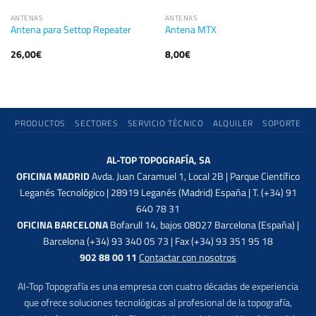
ANTENAS
ANTENAS
Antena para Settop Repeater
Antena MTX
26,00
€
8,00
€
PRODUCTOS
SECTORES
SERVICIO TÉCNICO
ALQUILER
SOPORTE
AL-TOP TOPOGRAFÍA, SA
OFICINA MADRID
Avda. Juan Caramuel 1, Local 2B | Parque Científico
Leganés Tecnológico | 28919 Leganés (Madrid) España | T. (+34) 91
640 78 31
OFICINA BARCELONA
Bofarull 14, bajos 08027 Barcelona (España) |
Barcelona (+34) 93 340 05 73 | Fax (+34) 93 351 95 18
902 88 00 11
Contactar con nosotros
Al-Top Topografía es una empresa con cuatro décadas de experiencia
que ofrece soluciones tecnológicas al profesional de la topografía,