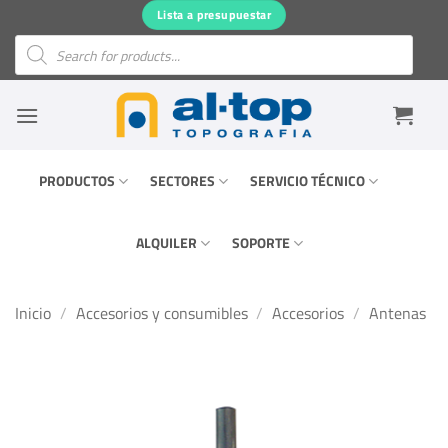
Saltar
Lista a presupuestar
al
Búsqueda
de
contenido
productos
PRODUCTOS
SECTORES
SERVICIO TÉCNICO
ALQUILER
SOPORTE
Inicio
/
Accesorios y consumibles
/
Accesorios
/
Antenas