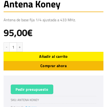
Antena Koney
Antena de base fija 1/4 ajustada a 433 MHz.
95,00
€
Antena Koney cantidad
Añadir al carrito
Comprar ahora
Pedir presupuesto
SKU:
ANTENA KONEY