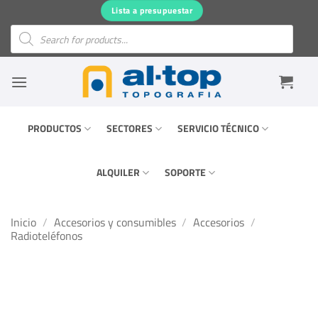
Saltar
Lista a presupuestar
al
Búsqueda
de
contenido
productos
PRODUCTOS
SECTORES
SERVICIO TÉCNICO
ALQUILER
SOPORTE
Inicio
/
Accesorios y consumibles
/
Accesorios
/
Radioteléfonos