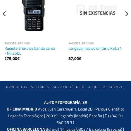
SIN EXISTENCIAS
RADIOTELÉFONOS
RADIOTELÉFONOS
Radioteléfono de banda aérea
Cargador rápido unitario KSC24
FTA-250L
275,00
€
87,00
€
PRODUCTOS
SECTORES
SERVICIO TÉCNICO
ALQUILER
SOPORTE
AL-TOP TOPOGRAFÍA, SA
OFICINA MADRID
Avda. Juan Caramuel 1, Local 2B | Parque Científico
Leganés Tecnológico | 28919 Leganés (Madrid) España | T. (+34) 91
640 78 31
OFICINA BARCELONA
Bofarull 14, bajos 08027 Barcelona (España) |