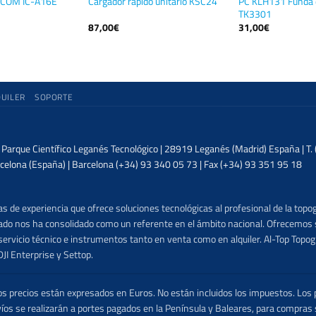
PC KLH131 Funda d
 ICOM IC-A16E
Cargador rápido unitario KSC24
TK3301
87,00
€
31,00
€
QUILER
SOPORTE
| Parque Científico Leganés Tecnológico | 28919 Leganés (Madrid) España | T
celona (España) | Barcelona (+34) 93 340 05 73 | Fax (+34) 93 351 95 18
 de experiencia que ofrece soluciones tecnológicas al profesional de la topog
lizado nos ha consolidado como un referente en el ámbito nacional. Ofrecemo
ervicio técnico e instrumentos tanto en venta como en alquiler. Al-Top Topogr
DJI Enterprise y Settop.
precios están expresados en Euros. No están incluidos los impuestos. Los p
víos se realizarán a portes pagados en la Península y Baleares, para compras