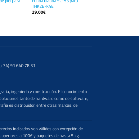
e piel para
Funda blanda SC-53 para
THK2E-K4E
29,00
€
. (+34) 91 640 78 31
rafía, ingeniería y construcción. El conocimiento
s soluciones tanto de hardware como de software,
afía es distribuidor, entre otras marcas, de
recios indicados son válidos con excepción de
 superiores a 100€ y paquetes de hasta 5 kg.