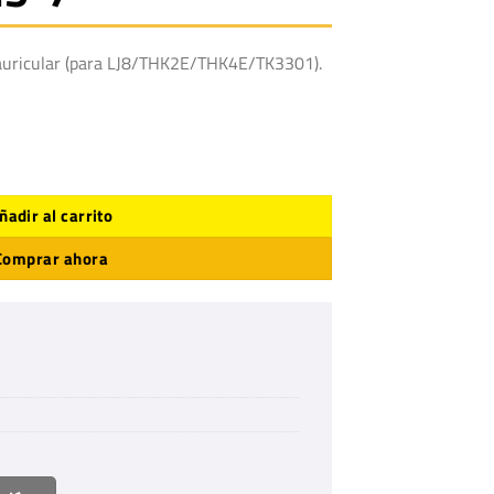
o auricular (para LJ8/THK2E/THK4E/TK3301).
ular KHS-7 cantidad
ñadir al carrito
Comprar ahora