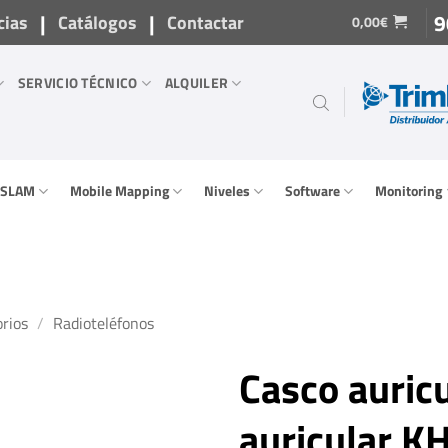
|
|
9
cias
Catálogos
Contactar
0,00
€
SERVICIO TÉCNICO
ALQUILER
/ SLAM
Mobile Mapping
Niveles
Software
Monitoring
rios
/
Radioteléfonos
Casco auricu
auricular K