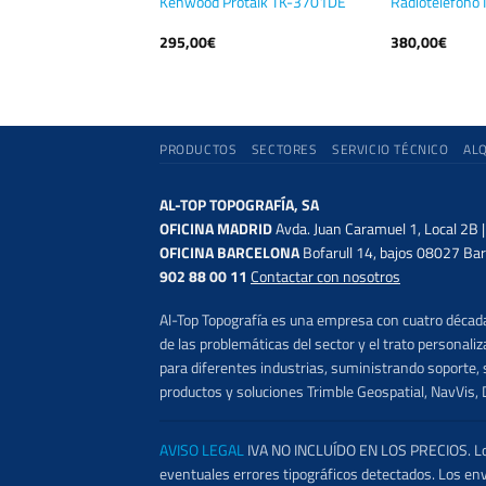
ería NiMH 700mA
Kenwood Protalk TK-3701DE
Radioteléfono
295,00
€
380,00
€
PRODUCTOS
SECTORES
SERVICIO TÉCNICO
AL
AL-TOP TOPOGRAFÍA, SA
OFICINA MADRID
Avda. Juan Caramuel 1, Local 2B 
OFICINA BARCELONA
Bofarull 14, bajos 08027 Bar
902 88 00 11
Contactar con nosotros
Al-Top Topografía es una empresa con cuatro décadas
de las problemáticas del sector y el trato persona
para diferentes industrias, suministrando soporte, s
productos y soluciones Trimble Geospatial, NavVis, 
AVISO LEGAL
IVA NO INCLUÍDO EN LOS PRECIOS. Los 
eventuales errores tipográficos detectados. Los en