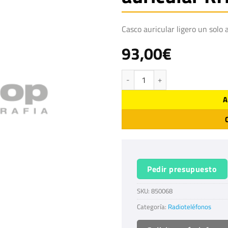
Casco auricular ligero un sol
93,00
€
Casco auricular ligero un solo auric
A
Pedir presupuesto
SKU:
850068
Categoría:
Radioteléfonos