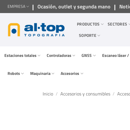
Saltar
|
|
Ocasión, outlet y segunda mano
Noti
EMPRESA
al
contenido
PRODUCTOS
SECTORES
SOPORTE
Estaciones totales
Controladoras
GNSS
Escaneo láser 
Robots
Maquinaria
Accesorios
Inicio
/
Accesorios y consumibles
/
Acceso