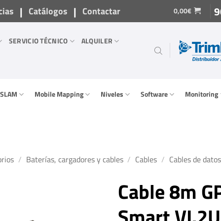
|
|
9
cias
Catálogos
Contactar
0,00
€
SERVICIO TÉCNICO
ALQUILER
/ SLAM
Mobile Mapping
Niveles
Software
Monitoring
rios
/
Baterías, cargadores y cables
/
Cables
/
Cables de datos
Cable 8m GP
Smart VI.2U