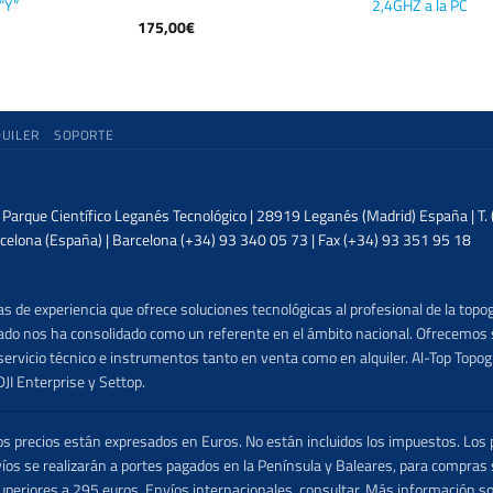
“Y”
2,4GHZ a la PC
175,00
€
QUILER
SOPORTE
| Parque Científico Leganés Tecnológico | 28919 Leganés (Madrid) España | T
celona (España) | Barcelona (+34) 93 340 05 73 | Fax (+34) 93 351 95 18
 de experiencia que ofrece soluciones tecnológicas al profesional de la topog
lizado nos ha consolidado como un referente en el ámbito nacional. Ofrecemo
ervicio técnico e instrumentos tanto en venta como en alquiler. Al-Top Topogr
DJI Enterprise y Settop.
precios están expresados en Euros. No están incluidos los impuestos. Los p
víos se realizarán a portes pagados en la Península y Baleares, para compras
uperiores a 295 euros. Envíos internacionales, consultar. Más información s