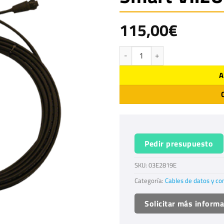
115,00
€
Cable 8m GPS Novatel para Smart V
A
Pedir presupuesto
SKU:
03E2819E
Categoría:
Cables de datos y co
Solicitar más inform