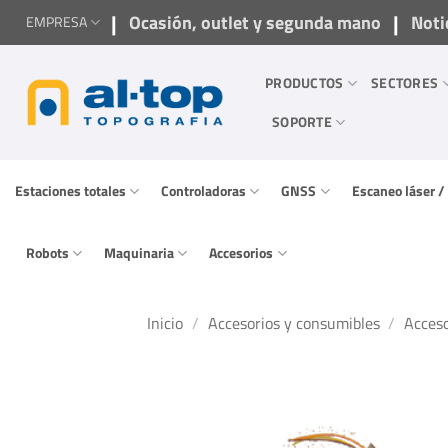
Saltar
|
|
Ocasión, outlet y segunda mano
Noti
EMPRESA
al
contenido
PRODUCTOS
SECTORES
SOPORTE
Estaciones totales
Controladoras
GNSS
Escaneo láser 
Robots
Maquinaria
Accesorios
Inicio
/
Accesorios y consumibles
/
Acceso