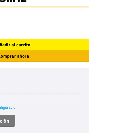
I.2US.IHZ cantidad
ñadir al carrito
Comprar ahora
nfiguración
ación