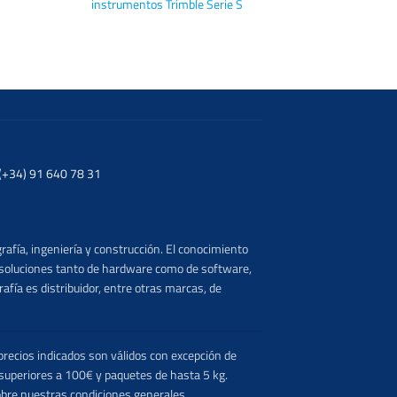
instrumentos Trimble Serie S
. (+34) 91 640 78 31
rafía, ingeniería y construcción. El conocimiento
s soluciones tanto de hardware como de software,
afía es distribuidor, entre otras marcas, de
recios indicados son válidos con excepción de
 superiores a 100€ y paquetes de hasta 5 kg.
obre nuestras condiciones generales