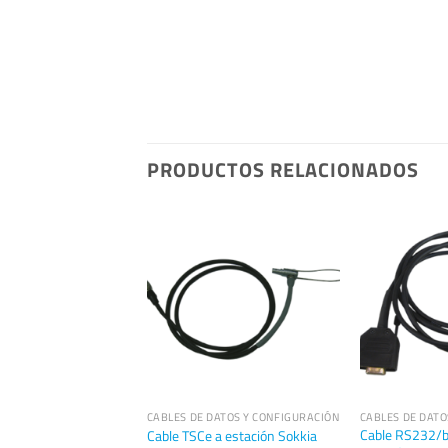
PRODUCTOS RELACIONADOS
DATOS Y CONFIGURACIÓN
CABLES DE DATOS Y CONFIGURACIÓN
CABLES DE DATO
Cable RS232/b
r de RS232 a USB
Cable TSCe a estación Sokkia