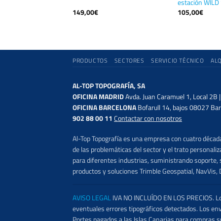
estación WILD 
149,00
€
105,00
€
PRODUCTOS
SECTORES
SERVICIO TÉCNICO
AL
AL-TOP TOPOGRAFÍA, SA
OFICINA MADRID
Avda. Juan Caramuel 1, Local 2B 
OFICINA BARCELONA
Bofarull 14, bajos 08027 Bar
902 88 00 11
Contactar con nosotros
Al-Top Topografía es una empresa con cuatro décadas
de las problemáticas del sector y el trato persona
para diferentes industrias, suministrando soporte, s
productos y soluciones Trimble Geospatial, NavVis, 
AVISO LEGAL
IVA NO INCLUÍDO EN LOS PRECIOS. Los 
eventuales errores tipográficos detectados. Los en
Portes pagados a las Islas Canarias para compras s