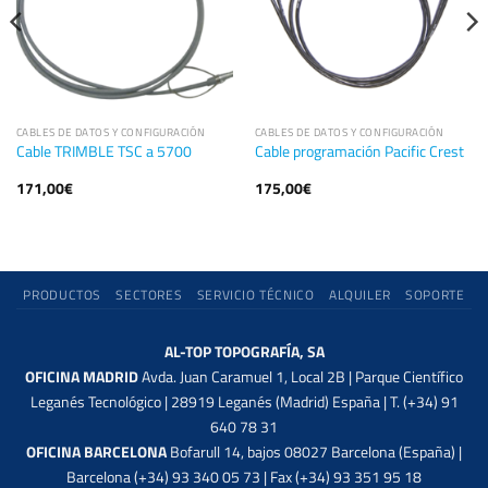
CABLES DE DATOS Y CONFIGURACIÓN
CABLES DE DATOS Y CONFIGURACIÓN
Cable TRIMBLE TSC a 5700
Cable programación Pacific Crest
171,00
€
175,00
€
PRODUCTOS
SECTORES
SERVICIO TÉCNICO
ALQUILER
SOPORTE
AL-TOP TOPOGRAFÍA, SA
OFICINA MADRID
Avda. Juan Caramuel 1, Local 2B | Parque Científico
Leganés Tecnológico | 28919 Leganés (Madrid) España | T. (+34) 91
640 78 31
OFICINA BARCELONA
Bofarull 14, bajos 08027 Barcelona (España) |
Barcelona (+34) 93 340 05 73 | Fax (+34) 93 351 95 18