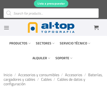
Saltar
Lista a presupuestar
al
Búsqueda
de
contenido
productos
PRODUCTOS
SECTORES
SERVICIO TÉCNICO
ALQUILER
SOPORTE
Inicio
/
Accesorios y consumibles
/
Accesorios
/
Baterías,
cargadores y cables
/
Cables
/
Cables de datos y
configuración