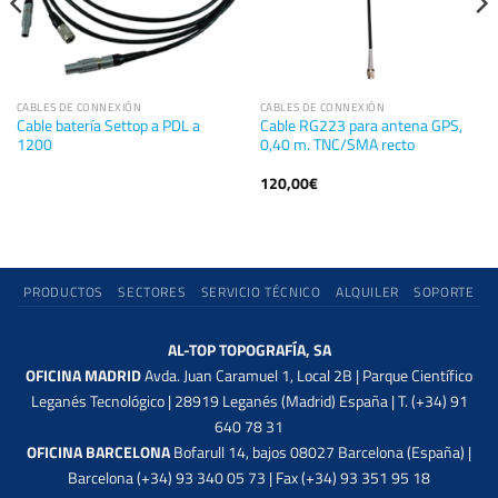
CABLES DE CONNEXIÓN
CABLES DE CONNEXIÓN
Cable batería Settop a PDL a
Cable RG223 para antena GPS,
1200
0,40 m. TNC/SMA recto
120,00
€
PRODUCTOS
SECTORES
SERVICIO TÉCNICO
ALQUILER
SOPORTE
AL-TOP TOPOGRAFÍA, SA
OFICINA MADRID
Avda. Juan Caramuel 1, Local 2B | Parque Científico
Leganés Tecnológico | 28919 Leganés (Madrid) España | T. (+34) 91
640 78 31
OFICINA BARCELONA
Bofarull 14, bajos 08027 Barcelona (España) |
Barcelona (+34) 93 340 05 73 | Fax (+34) 93 351 95 18