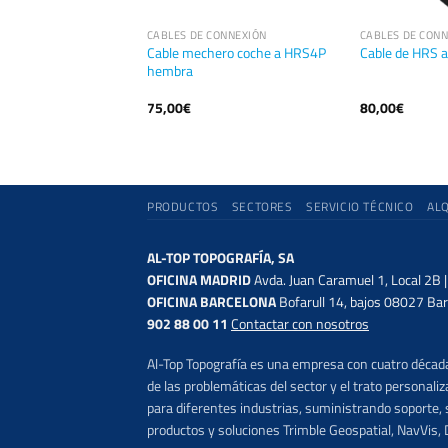
ACCESORIOS ESTACIONES TOTALES TRIMBLE
CABLES DE CONNEXIÓN
CABLES DE CON
ble 36241-50 (4
Cable mechero coche a HRS4P
Cable de HRS a
hembra
75,00
€
80,00
€
PRODUCTOS
SECTORES
SERVICIO TÉCNICO
AL
AL-TOP TOPOGRAFÍA, SA
OFICINA MADRID
Avda. Juan Caramuel 1, Local 2B 
OFICINA BARCELONA
Bofarull 14, bajos 08027 Bar
902 88 00 11
Contactar con nosotros
Al-Top Topografía es una empresa con cuatro décadas
de las problemáticas del sector y el trato persona
para diferentes industrias, suministrando soporte, s
productos y soluciones Trimble Geospatial, NavVis, 