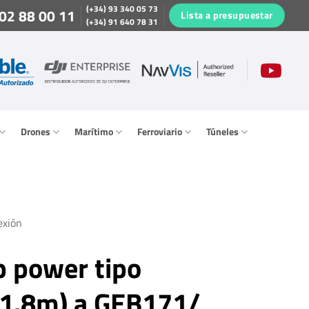
(+34) 93 340 05 73
02 88 00 11
Lista a presupuestar
(+34) 91 640 78 31
Drones
Marítimo
Ferroviario
Túneles
exión
p power tipo
 1.8m) a GEB171/