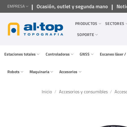
Saltar
|
|
Ocasión, outlet y segunda mano
Noti
EMPRESA
al
contenido
PRODUCTOS
SECTORES
SOPORTE
Estaciones totales
Controladoras
GNSS
Escaneo láser 
Robots
Maquinaria
Accesorios
Inicio
/
Accesorios y consumibles
/
Acceso