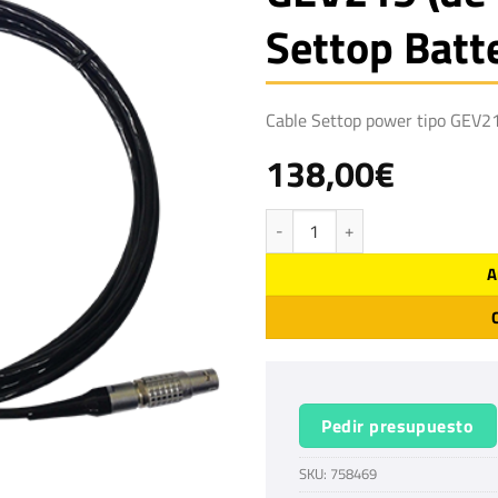
Settop Batte
Cable Settop power tipo GEV2
138,00
€
Cable Settop power tipo GEV219 (de
A
Pedir presupuesto
SKU:
758469