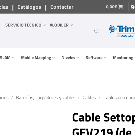
|
|
9
cias
Catálogos
Contactar
0,00
€
SERVICIO TÉCNICO
ALQUILER
/ SLAM
Mobile Mapping
Niveles
Software
Monitoring
rios
/
Baterías, cargadores y cables
/
Cables
/
Cables de conn
Cable Setto
GEV219 (de