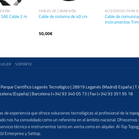
NEXIÓN
CABLES DE CONNEXIÓN
ACCESORIOS PARA A
Cable de comunicac
 SAE Cable 2 m
Cable de sistema de 40 cm
instrumentos Trimb
50,00
€
QUILER
SOPORTE
| Parque Científico Leganés Tecnológico | 28919 Leganés (Madrid) España | T
celona (España) | Barcelona (+34) 93 340 05 73 | Fax (+34) 93 351 95 18
 de experiencia que ofrece soluciones tecnológicas al profesional de la topog
lizado nos ha consolidado como un referente en el ámbito nacional. Ofrecemo
ervicio técnico e instrumentos tanto en venta como en alquiler. Al-Top Topogr
DJI Enterprise y Settop.