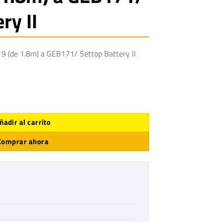
ry II
19
(de
1.8m) a GEB171/ Settop Battery II
 1.8m) a GEB171/ Settop Battery II cantidad
ñadir al carrito
Comprar ahora