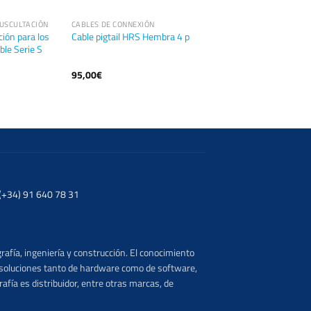
USCULTACIÓN
CABLES DE CONNEXIÓN
ión para los
Cable pigtail HRS Hembra 4 p
le Serie S
95,00
€
. (+34) 91 640 78 31
rafía, ingeniería y construcción. El conocimiento
s soluciones tanto de hardware como de software,
afía es distribuidor, entre otras marcas, de