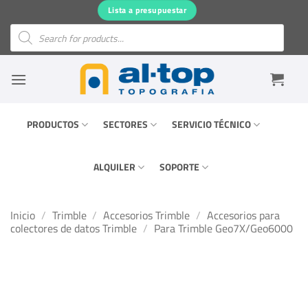
Saltar
Lista a presupuestar
al
Búsqueda
de
contenido
productos
PRODUCTOS
SECTORES
SERVICIO TÉCNICO
ALQUILER
SOPORTE
Inicio
/
Trimble
/
Accesorios Trimble
/
Accesorios para
colectores de datos Trimble
/
Para Trimble Geo7X/Geo6000