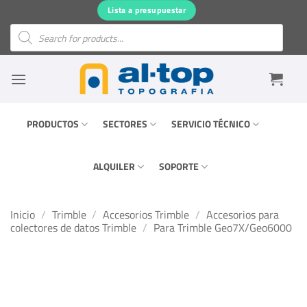
Saltar
Lista a presupuestar
al
Búsqueda
de
contenido
productos
PRODUCTOS
SECTORES
SERVICIO TÉCNICO
ALQUILER
SOPORTE
Inicio
/
Trimble
/
Accesorios Trimble
/
Accesorios para
colectores de datos Trimble
/
Para Trimble Geo7X/Geo6000