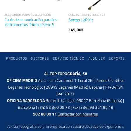
ACCESORIOS PARA AUSCULTACIÓN
CABLES PARA ESTACIONES
Cable de comunicación para los
Settop L2P Kit
instrumentos Trimble Serie S
145,00
€
PRODUCTOS
SECTORES
SERVICIO TÉCNICO
ALQUILER
SOPORTE
AL-TOP TOPOGRAFÍA, SA
OFICINA MADRID
Avda. Juan Caramuel 1, Local 2B | Parque Científico
Leganés Tecnológico | 28919 Leganés (Madrid) España | T. (+34) 91
640 78 31
OFICINA BARCELONA
Bofarull 14, bajos 08027 Barcelona (España) |
Barcelona (+34) 93 340 05 73 | Fax (+34) 93 351 95 18
902 88 00 11
Contactar con nosotros
Al-Top Topografía es una empresa con cuatro décadas de experiencia