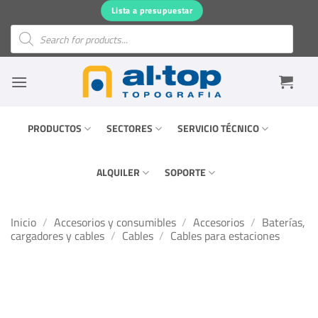
Saltar
Lista a presupuestar
al
Búsqueda
de
contenido
productos
PRODUCTOS
SECTORES
SERVICIO TÉCNICO
ALQUILER
SOPORTE
Inicio
/
Accesorios y consumibles
/
Accesorios
/
Baterías,
cargadores y cables
/
Cables
/
Cables para estaciones