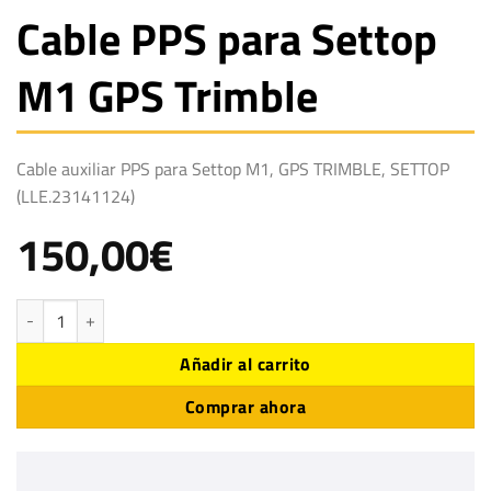
Cable PPS para Settop
M1 GPS Trimble
Cable auxiliar PPS para Settop M1, GPS TRIMBLE, SETTOP
(LLE.23141124)
150,00
€
Cable PPS para Settop M1 GPS Trimble cantidad
Añadir al carrito
Comprar ahora