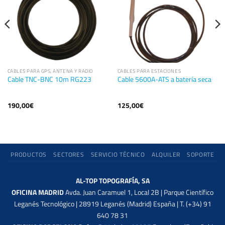
CABLES PARA GPS, ANTENA Y RADIO
CABLES PARA ESTACIONES
Cable TNC-BNC 10m RG223
Cable 5600A-ATS a batería seca
190,00
€
125,00
€
PRODUCTOS
SECTORES
SERVICIO TÉCNICO
ALQUILER
SOPORTE
AL-TOP TOPOGRAFÍA, SA
OFICINA MADRID
Avda. Juan Caramuel 1, Local 2B | Parque Científico
Leganés Tecnológico | 28919 Leganés (Madrid) España | T. (+34) 91
640 78 31