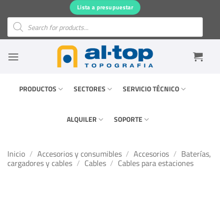
Saltar
Lista a presupuestar
al
Búsqueda
de
contenido
productos
PRODUCTOS
SECTORES
SERVICIO TÉCNICO
ALQUILER
SOPORTE
Inicio
/
Accesorios y consumibles
/
Accesorios
/
Baterías,
cargadores y cables
/
Cables
/
Cables para estaciones