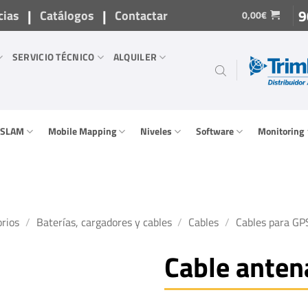
|
|
9
cias
Catálogos
Contactar
0,00
€
SERVICIO TÉCNICO
ALQUILER
/ SLAM
Mobile Mapping
Niveles
Software
Monitoring
rios
/
Baterías, cargadores y cables
/
Cables
/
Cables para GPS
Cable ante