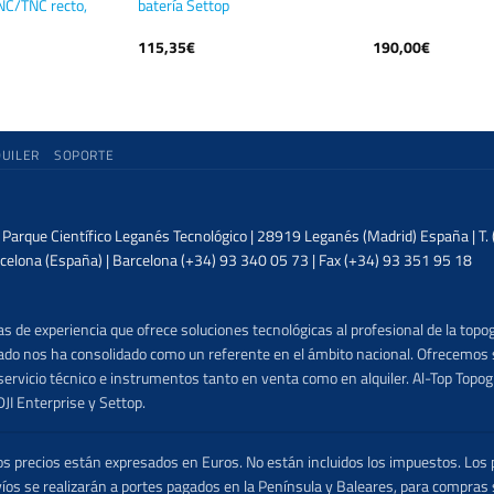
NC/TNC recto,
batería Settop
115,35
€
190,00
€
QUILER
SOPORTE
| Parque Científico Leganés Tecnológico | 28919 Leganés (Madrid) España | T
celona (España) | Barcelona (+34) 93 340 05 73 | Fax (+34) 93 351 95 18
 de experiencia que ofrece soluciones tecnológicas al profesional de la topog
lizado nos ha consolidado como un referente en el ámbito nacional. Ofrecemo
ervicio técnico e instrumentos tanto en venta como en alquiler. Al-Top Topogr
DJI Enterprise y Settop.
precios están expresados en Euros. No están incluidos los impuestos. Los p
víos se realizarán a portes pagados en la Península y Baleares, para compras