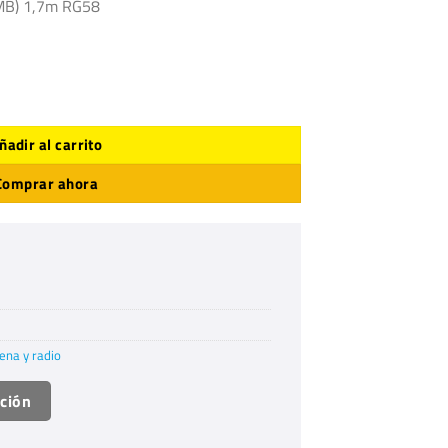
MB) 1,7m RG58
ñadir al carrito
Comprar ahora
ena y radio
ación