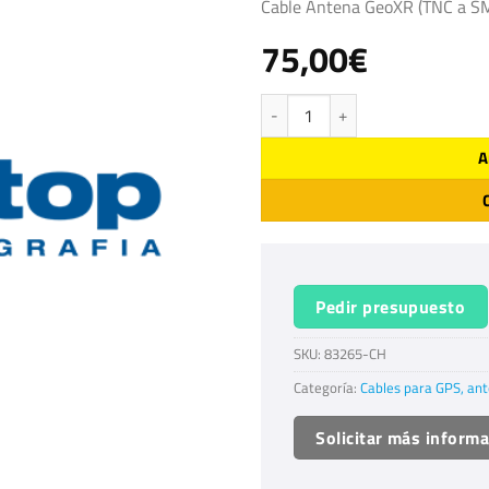
Cable Antena GeoXR (TNC a S
75,00
€
Cable antena GeoXR cantidad
A
Pedir presupuesto
SKU:
83265-CH
Categoría:
Cables para GPS, ant
Solicitar más inform