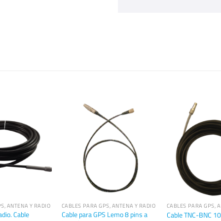
S, ANTENA Y RADIO
CABLES PARA GPS, ANTENA Y RADIO
CABLES PARA GPS, 
dio. Cable
Cable para GPS Lemo 8 pins a
Cable TNC-BNC 1