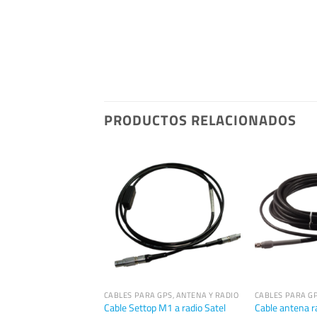
PRODUCTOS RELACIONADOS
 PARA AUSCULTACIÓN
CABLES PARA GPS, ANTENA Y RADIO
CABLES PARA GP
conectar la radio de
Cable Settop M1 a radio Satel
Cable antena ra