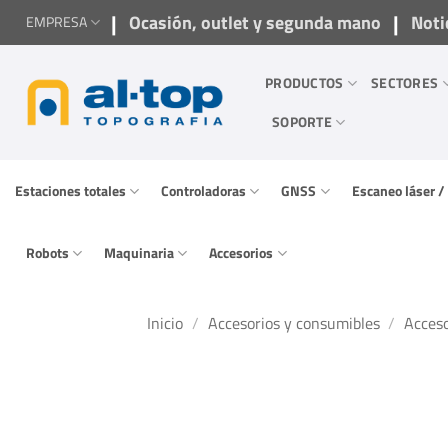
Saltar
|
|
Ocasión, outlet y segunda mano
Noti
EMPRESA
al
contenido
PRODUCTOS
SECTORES
SOPORTE
Estaciones totales
Controladoras
GNSS
Escaneo láser 
Robots
Maquinaria
Accesorios
Inicio
/
Accesorios y consumibles
/
Acceso