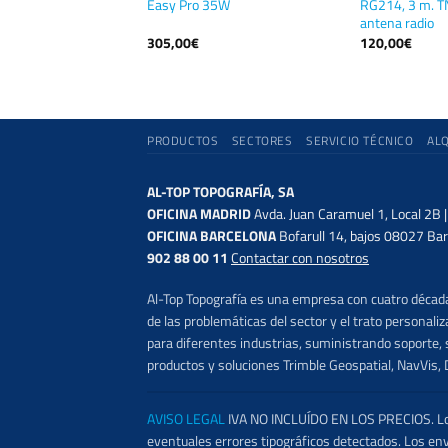
a PC
Easy Pro 35W
RG214, 3 m. T
antena radio
305,00
€
120,00
€
PRODUCTOS
SECTORES
SERVICIO TÉCNICO
AL
AL-TOP TOPOGRAFÍA, SA
OFICINA MADRID
Avda. Juan Caramuel 1, Local 2B 
OFICINA BARCELONA
Bofarull 14, bajos 08027 Bar
902 88 00 11
Contactar con nosotros
Al-Top Topografía es una empresa con cuatro décadas
de las problemáticas del sector y el trato persona
para diferentes industrias, suministrando soporte, s
productos y soluciones Trimble Geospatial, NavVis, 
AVISO LEGAL
IVA NO INCLUÍDO EN LOS PRECIOS. Los 
eventuales errores tipográficos detectados. Los en