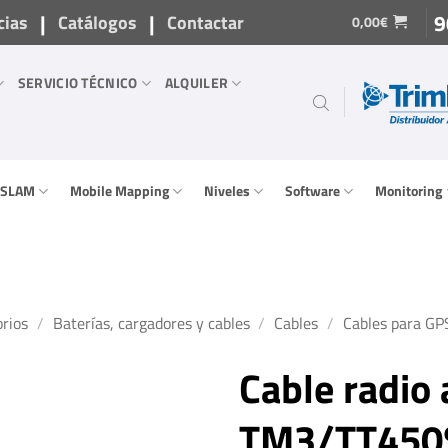
|
|
9
cias
Catálogos
Contactar
0,00
€
SERVICIO TÉCNICO
ALQUILER
/ SLAM
Mobile Mapping
Niveles
Software
Monitoring
rios
/
Baterías, cargadores y cables
/
Cables
/
Cables para GPS
Cable radio
TM3/TT450