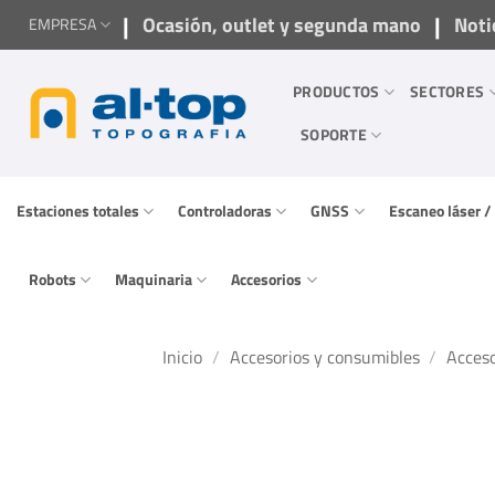
Saltar
|
|
Ocasión, outlet y segunda mano
Noti
EMPRESA
al
contenido
PRODUCTOS
SECTORES
SOPORTE
Estaciones totales
Controladoras
GNSS
Escaneo láser 
Robots
Maquinaria
Accesorios
Inicio
/
Accesorios y consumibles
/
Acceso