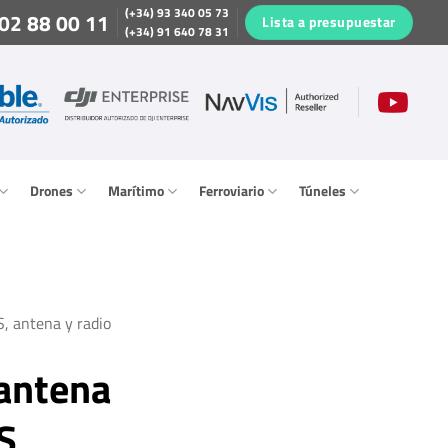
(+34) 93 340 05 73
02 88 00 11
Lista a presupuestar
(+34) 91 640 78 31
Drones
Marítimo
Ferroviario
Túneles
, antena y radio
 antena
S