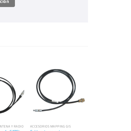
ación
ANTENA Y RADIO
ACCESORIOS MAPPING GIS