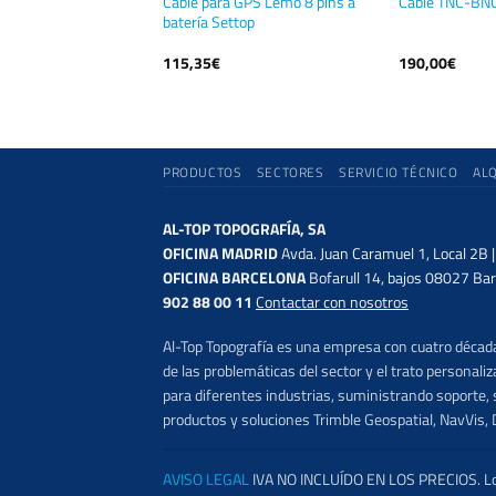
 GPS Lemo 5 pins a
Cable para GPS Lemo 8 pins a
Cable TNC-BN
top
batería Settop
115,35
€
190,00
€
PRODUCTOS
SECTORES
SERVICIO TÉCNICO
AL
AL-TOP TOPOGRAFÍA, SA
OFICINA MADRID
Avda. Juan Caramuel 1, Local 2B 
OFICINA BARCELONA
Bofarull 14, bajos 08027 Bar
902 88 00 11
Contactar con nosotros
Al-Top Topografía es una empresa con cuatro décadas
de las problemáticas del sector y el trato persona
para diferentes industrias, suministrando soporte, s
productos y soluciones Trimble Geospatial, NavVis, 
AVISO LEGAL
IVA NO INCLUÍDO EN LOS PRECIOS. Los 