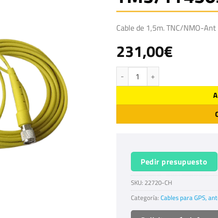
Cable de 1,5m. TNC/NMO-Ant 
231,00
€
Cable radio antena TM3/TT450S ca
A
Pedir presupuesto
SKU:
22720-CH
Categoría:
Cables para GPS, ant