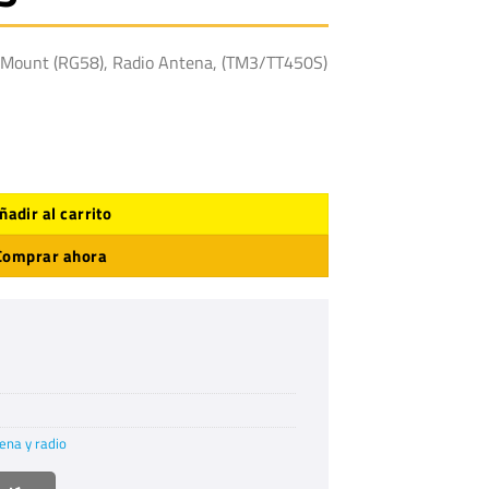
Mount (RG58), Radio Antena, (TM3/TT450S)
ntidad
ñadir al carrito
Comprar ahora
ena y radio