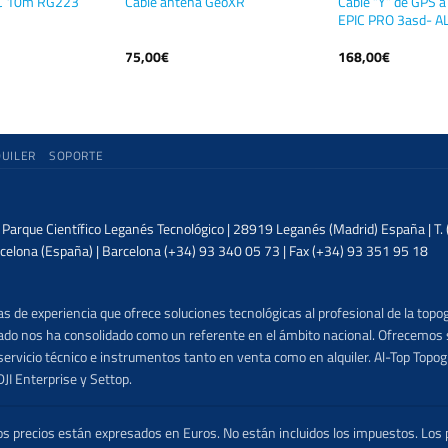
Cable “Y” de GPS a
C 10m RG223
Cable antena GeoXR
EPIC PRO 3asd- A
75,00
€
168,00
€
QUILER
SOPORTE
| Parque Científico Leganés Tecnológico | 28919 Leganés (Madrid) España | T
celona (España) | Barcelona (+34) 93 340 05 73 | Fax (+34) 93 351 95 18
 de experiencia que ofrece soluciones tecnológicas al profesional de la topog
lizado nos ha consolidado como un referente en el ámbito nacional. Ofrecemo
ervicio técnico e instrumentos tanto en venta como en alquiler. Al-Top Topogr
DJI Enterprise y Settop.
precios están expresados en Euros. No están incluidos los impuestos. Los p