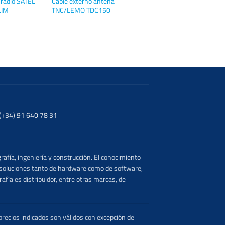
 radio SATEL
Cable externo antena
LIM
TNC/LEMO TDC150
. (+34) 91 640 78 31
rafía, ingeniería y construcción. El conocimiento
s soluciones tanto de hardware como de software,
afía es distribuidor, entre otras marcas, de
recios indicados son válidos con excepción de