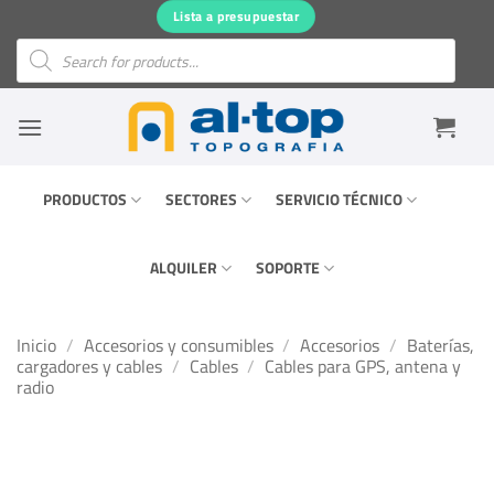
Saltar
Lista a presupuestar
al
Búsqueda
de
contenido
productos
PRODUCTOS
SECTORES
SERVICIO TÉCNICO
ALQUILER
SOPORTE
Inicio
/
Accesorios y consumibles
/
Accesorios
/
Baterías,
cargadores y cables
/
Cables
/
Cables para GPS, antena y
radio