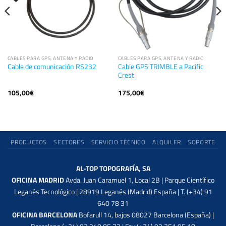
CABLES PARA GPS, ANTENA Y RADIO
CABLES PARA GPS, ANTENA Y RADIO
Cable GPS TRIMBLE a Pacific
Cable de comunicación RS232
Crest
105,00
€
175,00
€
PRODUCTOS
SECTORES
SERVICIO TÉCNICO
ALQUILER
SOPORTE
AL-TOP TOPOGRAFÍA, SA
OFICINA MADRID
Avda. Juan Caramuel 1, Local 2B | Parque Científico
Leganés Tecnológico | 28919 Leganés (Madrid) España | T. (+34) 91
640 78 31
OFICINA BARCELONA
Bofarull 14, bajos 08027 Barcelona (España) |